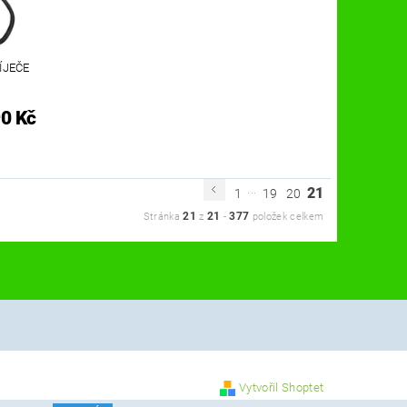
ÍJEČE
0 Kč
...
21
1
19
20
21
21
377
Stránka
z
-
položek celkem
Vytvořil Shoptet