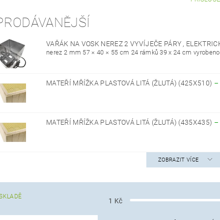
PRODÁVANĚJŠÍ
VAŘÁK NA VOSK NEREZ 2 VYVÍJEČE PÁRY , ELEKTRI
nerez 2 mm 57 × 40 × 55 cm 24 rámků 39 x 24 cm vyrobeno v
MATEŘÍ MŘÍŽKA PLASTOVÁ LITÁ (ŽLUTÁ) (425X510)
MATEŘÍ MŘÍŽKA PLASTOVÁ LITÁ (ŽLUTÁ) (435X435)
ZOBRAZIT VÍCE
SKLADĚ
1
Kč