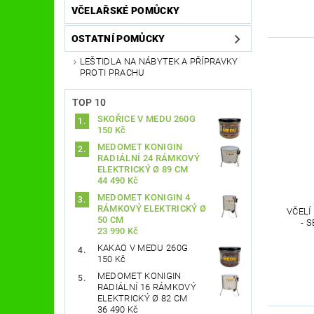
VČELAŘSKÉ POMŮCKY
OSTATNÍ POMŮCKY
LEŠTIDLA NA NÁBYTEK A PŘÍPRAVKY
PROTI PRACHU
TOP 10
SKOŘICE V MEDU 260G
150 Kč
MEDOMET KONIGIN
RADIÁLNÍ 24 RÁMKOVÝ
ELEKTRICKÝ Ø 89 CM
44 490 Kč
MEDOMET KONIGIN 4
RÁMKOVÝ ELEKTRICKÝ Ø
VČELÍ
50 CM
- 
23 990 Kč
KAKAO V MEDU 260G
150 Kč
MEDOMET KONIGIN
RADIÁLNÍ 16 RÁMKOVÝ
ELEKTRICKÝ Ø 82 CM
36 490 Kč