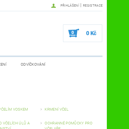
|
PŘIHLÁŠENÍ
REGISTRACE
0
0 Kč
ZENÍ
ODVÍČKOVÁNÍ
VA VČELÍ FARMA
KOSMETIKA A ZDRAVÍ
VČELAŘSKÉ POMŮCKY
VČELÍM VOSKEM
KRMENÍ VČEL
 VČELÍCH ÚLŮ A
OCHRANNÉ POMŮCKY PRO
ENSTVÍ
VČELAŘE