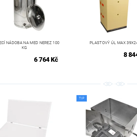
ECÍ NÁDOBA NA MED NEREZ 100
PLASTOVÝ ÚL MAX 39X2
KG
8 84
6 764 Kč
TIP