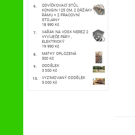
ODVÍČKOVACÍ STŮL
KONIGIN 125 CM, 2 DRŽÁKY
RÁMU + 2 PRACOVNÍ
STOJANY
18 990 Kč
VAŘÁK NA VOSK NEREZ 2
VYVÍJEČE PÁRY ,
ELEKTRICKÝ
19 990 Kč
MATKY OPLOZENÁ
500 Kč
ODDĚLEK
3 500 Kč
VYZIMOVANÝ ODDĚLEK
5 000 Kč