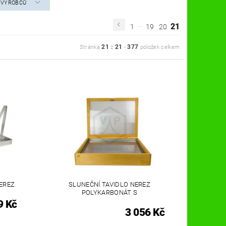
A VÝROBCŮ
...
21
1
19
20
21
21
377
Stránka
z
-
položek celkem
NEREZ
SLUNEČNÍ TAVIDLO NEREZ
POLYKARBONÁT S
9 Kč
3 056 Kč