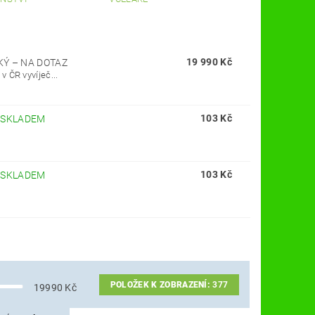
19 990 Kč
CKÝ
–
NA DOTAZ
 ČR vyvíječ...
103 Kč
–
SKLADEM
103 Kč
–
SKLADEM
POLOŽEK K ZOBRAZENÍ:
377
19990
Kč