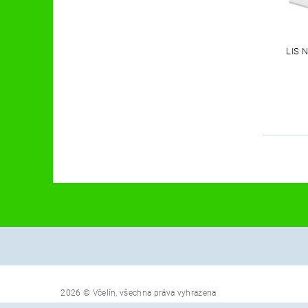
LIS 
2026 © Včelín, všechna práva vyhrazena