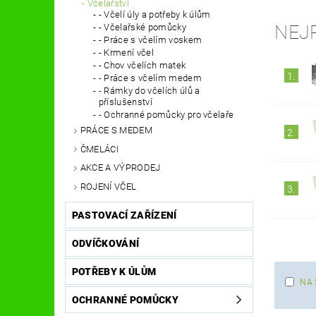
Včelařství
- Včelí úly a potřeby k úlům
NEJ
- Včelařské pomůcky
- Práce s včelím voskem
- Krmení včel
- Chov včelích matek
1.
- Práce s včelím medem
- Rámky do včelích úlů a
příslušenství
- Ochranné pomůcky pro včelaře
PRÁCE S MEDEM
2.
ČMELÁCI
AKCE A VÝPRODEJ
ROJENÍ VČEL
3.
PASTOVACÍ ZAŘÍZENÍ
ODVÍČKOVÁNÍ
POTŘEBY K ÚLŮM
NA 
OCHRANNÉ POMŮCKY