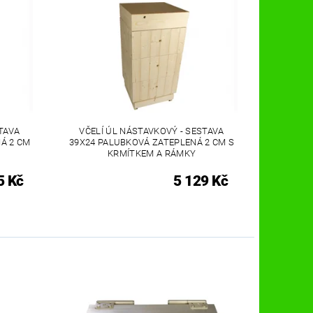
TAVA
VČELÍ ÚL NÁSTAVKOVÝ - SESTAVA
Á 2 CM
39X24 PALUBKOVÁ ZATEPLENÁ 2 CM S
KRMÍTKEM A RÁMKY
5 Kč
5 129 Kč