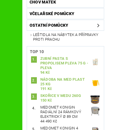
CHOV MATEK
VČELAŘSKÉ POMŮCKY
OSTATNÍ POMŮCKY
LEŠTIDLA NA NÁBYTEK A PŘÍPRAVKY
PROTI PRACHU
TOP 10
ZUBNÍ PASTA S
PROPOLISEM PLEVA 75 G -
PLEVA
94 Kč
NÁDOBA NA MED PLAST
25 KG
191 Kč
SKOŘICE V MEDU 260G
150 Kč
MEDOMET KONIGIN
RADIÁLNÍ 24 RÁMKOVÝ
ELEKTRICKÝ Ø 89 CM
44 490 Kč
MEDOMET KONIGIN 4