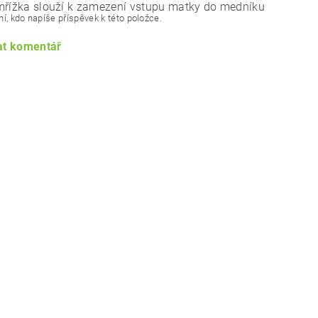
mřížka slouží k zamezení vstupu matky do medníku
í, kdo napíše příspěvek k této položce.
at komentář