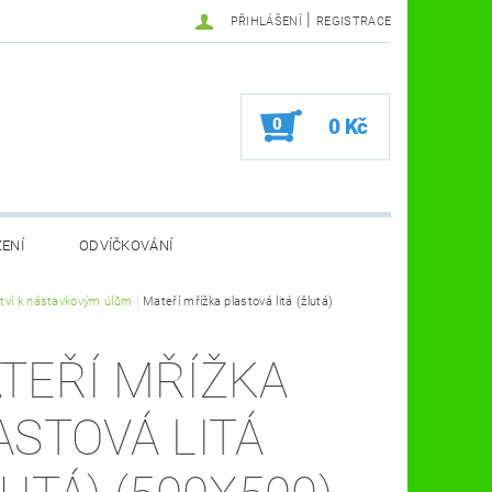
|
PŘIHLÁŠENÍ
REGISTRACE
0
0 Kč
ZENÍ
ODVÍČKOVÁNÍ
VA VČELÍ FARMA
ství k nástavkovým úlům
Mateří mřížka plastová litá (žlutá)
KOSMETIKA A ZDRAVÍ
VČELAŘSKÉ POMŮCKY
TEŘÍ MŘÍŽKA
ASTOVÁ LITÁ