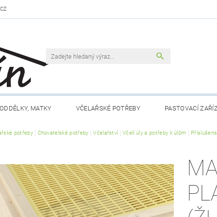
.CZ
ODDĚLKY, MATKY
VČELAŘSKÉ POTŘEBY
PASTOVACÍ ZAŘÍ
ařské potřeby
VČELAŘSKÁ LITERATURA
Chovatelské potřeby
Včelařství
VČELÍ PRODUKTY
Včelí úly a potřeby k úlům
MEDY FÉRO
Příslušen
DLO A NÁPOJE
RÁMKY A PŘÍSLUŠENSTVÍ
CHOV MATEK
MA
 NÁM
KONTAKTY
OBCHODNÍ PODMÍNKY
PL