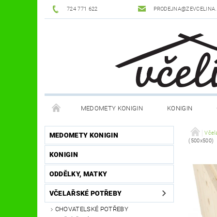
724 771 622
PRODEJNA@ZEVCELINA
MEDOMETY KONIGIN
KONIGIN
POTŘEBY K ÚLŮM
OCHRANNÉ POMŮCKY
Včel
MEDOMETY KONIGIN
(500x500)
KONIGIN
DŮM A ZAHRADA
FILMY, KNIHY, HRY
JÍ
ODDĚLKY, MATKY
OSTATNÍ POMŮCKY
NOVINKY
NAPIŠTE
VČELAŘSKÉ POTŘEBY
CHOVATELSKÉ POTŘEBY