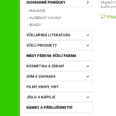
Mateří 
OCHRANNÉ POMŮCKY
Buďte prvn
RUKAVICE
Přid
KLOBOUKY A KUKLY
BUNDY
VČELAŘSKÁ LITERATURA
VČELÍ PRODUKTY
MEDY FÉROVA VČELÍ FARMA
KOSMETIKA A ZDRAVÍ
DŮM A ZAHRADA
FILMY, KNIHY, HRY
JÍDLO A NÁPOJE
RÁMKY A PŘÍSLUŠENSTVÍ