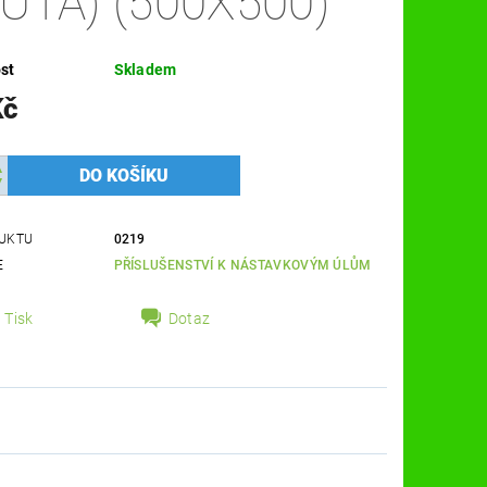
LUTÁ) (500X500)
st
Skladem
Kč
UKTU
0219
E
PŘÍSLUŠENSTVÍ K NÁSTAVKOVÝM ÚLŮM
Tisk
Dotaz