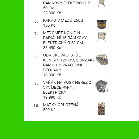
RÁMKOVÝ ELEKTRICKÝ Ø
50 CM
23 990 Kč
KAKAO V MEDU 260G
150 Kč
MEDOMET KONIGIN
RADIÁLNÍ 16 RÁMKOVÝ
ELEKTRICKÝ Ø 82 CM
36 490 Kč
ODVÍČKOVACÍ STŮL
KONIGIN 125 CM, 2 DRŽÁKY
RÁMU + 2 PRACOVNÍ
STOJANY
18 990 Kč
VAŘÁK NA VOSK NEREZ 2
VYVÍJEČE PÁRY ,
ELEKTRICKÝ
19 990 Kč
MATKY OPLOZENÁ
500 Kč