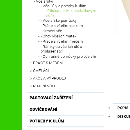
Včelařství
- Včelí úly a potřeby k úlům
- Příslušenství k nástavkovým
úlům
- Včelařské pomůcky
- Práce s včelím voskem
- Krmení včel
- Chov včelích matek
- Práce s včelím medem
- Rámky do včelích úlů a
příslušenství
- Ochranné pomůcky pro včelaře
PRÁCE S MEDEM
ČMELÁCI
AKCE A VÝPRODEJ
ROJENÍ VČEL
PASTOVACÍ ZAŘÍZENÍ
POPIS
ODVÍČKOVÁNÍ
DISKU
POTŘEBY K ÚLŮM