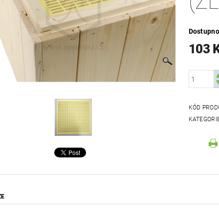
(Ž
Dostupno
103 
KÓD PROD
KATEGORI
ZE