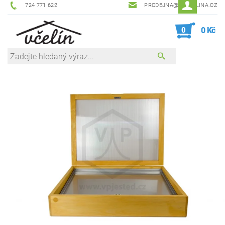
724 771 622
PRODEJNA@ZEVCELINA.CZ
0
0 Kč