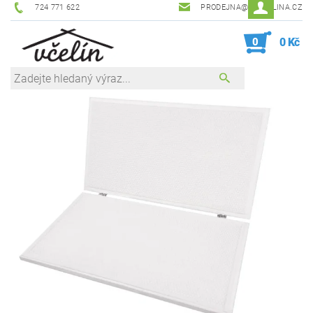
724 771 622
PRODEJNA@ZEVCELINA.CZ
0
0 Kč