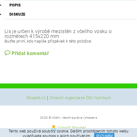
POPIS
DISKUZE
Lis je určen k výrobě mezistěn z včelího vosku o
rozměrech 415x220 mm
Buďte první, kdo napíše příspěvek k této položce.
Přidat komentář
|
Shoptet.cz
Okresní organizace ČSV Nymburk
2026 © Včelín, všechna práva vyhrazena
Vytvořil Shoptet
Tento web používá soubory cookie. Dalším procházením tohoto webu
vyjadřujete souhlas s jejich používáním.
ROZUMÍM