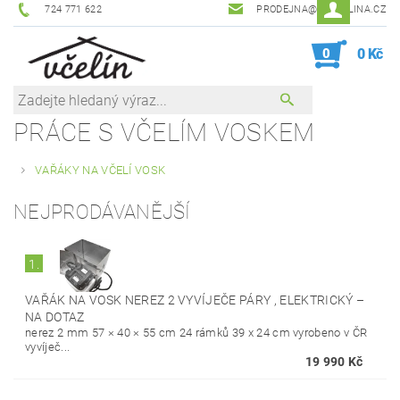
724 771 622
PRODEJNA@ZEVCELINA.CZ
0
0 Kč
PRÁCE S VČELÍM VOSKEM
VAŘÁKY NA VČELÍ VOSK
NEJPRODÁVANĚJŠÍ
1.
VAŘÁK NA VOSK NEREZ 2 VYVÍJEČE PÁRY , ELEKTRICKÝ
–
NA DOTAZ
nerez 2 mm 57 × 40 × 55 cm 24 rámků 39 x 24 cm vyrobeno v ČR
vyvíječ...
19 990 Kč