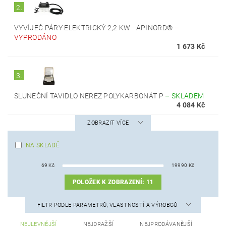
2.
VYVÍJEČ PÁRY ELEKTRICKÝ 2,2 KW - APINORD®
–
VYPRODÁNO
1 673 Kč
3.
SLUNEČNÍ TAVIDLO NEREZ POLYKARBONÁT P
–
SKLADEM
4 084 Kč
ZOBRAZIT VÍCE
NA SKLADĚ
69
Kč
19990
Kč
POLOŽEK K ZOBRAZENÍ:
11
FILTR PODLE PARAMETRŮ, VLASTNOSTÍ A VÝROBCŮ
NEJLEVNĚJŠÍ
NEJDRAŽŠÍ
NEJPRODÁVANĚJŠÍ