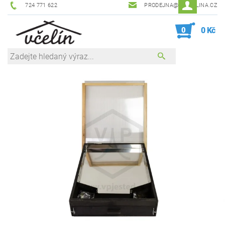
724 771 622
PRODEJNA@ZEVCELINA.CZ
0
0 Kč