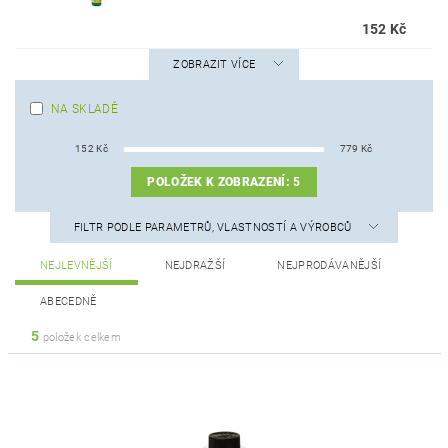
152 Kč
ZOBRAZIT VÍCE
NA SKLADĚ
152
Kč
779
Kč
POLOŽEK K ZOBRAZENÍ:
5
FILTR PODLE PARAMETRŮ, VLASTNOSTÍ A VÝROBCŮ
NEJLEVNĚJŠÍ
NEJDRAŽŠÍ
NEJPRODÁVANĚJŠÍ
ABECEDNĚ
5
položek celkem