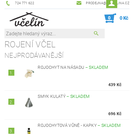
724 771 622
PRODEJNA@ZEVCELINA.CZ
0
0 Kč
ROJENÍ VČEL
NEJPRODÁVANĚJŠÍ
ROJOCHYT NA NÁSADU
–
SKLADEM
1.
439 Kč
SMYK KULATÝ
–
SKLADEM
2.
696 Kč
ROJOCHYTOVÁ VŮNĚ - KAPKY
–
SKLADEM
3.