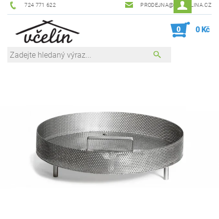
724 771 622
PRODEJNA@ZEVCELINA.CZ
0
0 Kč