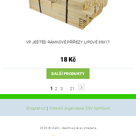
VP JEŠTĚD RÁMKOVÉ PŘÍŘEZY LIPOVÉ 39X17
18 Kč
DALŠÍ PRODUKTY
...
1
2
3
21
|
Shoptet.cz
Okresní organizace ČSV Nymburk
2026 © Včelín, všechna práva vyhrazena