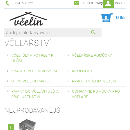
724 771 622
PRODEJNA@ZEVCELINA.CZ
0
0 Kč
VČELAŘSTVÍ
VČELÍ ÚLY A POTŘEBY K
VČELAŘSKÉ POMŮCKY
ÚLŮM
PRÁCE S VČELÍM VOSKEM
KRMENÍ VČEL
CHOV VČELÍCH MATEK
PRÁCE S VČELÍM MEDEM
RÁMKY DO VČELÍCH ÚLŮ A
OCHRANNÉ POMŮCKY PRO
PŘÍSLUŠENSTVÍ
VČELAŘE
NEJPRODÁVANĚJŠÍ
1.