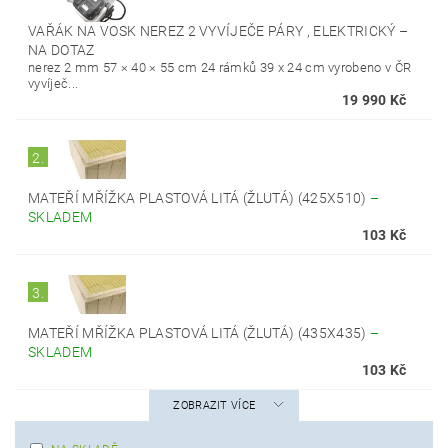
VAŘÁK NA VOSK NEREZ 2 VYVÍJEČE PÁRY , ELEKTRICKÝ
–
NA DOTAZ
nerez 2 mm 57 × 40 × 55 cm 24 rámků 39 x 24 cm vyrobeno v ČR
vyvíječ...
19 990 Kč
2.
MATEŘÍ MŘÍŽKA PLASTOVÁ LITÁ (ŽLUTÁ) (425X510)
–
SKLADEM
103 Kč
3.
MATEŘÍ MŘÍŽKA PLASTOVÁ LITÁ (ŽLUTÁ) (435X435)
–
SKLADEM
103 Kč
ZOBRAZIT VÍCE