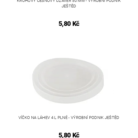
KRUHOVÝ ČESNOVÝ UZÁVĚR 50 MM - VÝROBNÍ PODNIK
JEŠTĚD
5,80 Kč
VÍČKO NA LÁHEV 4 L PLNÉ - VÝROBNÍ PODNIK JEŠTĚD
5,80 Kč