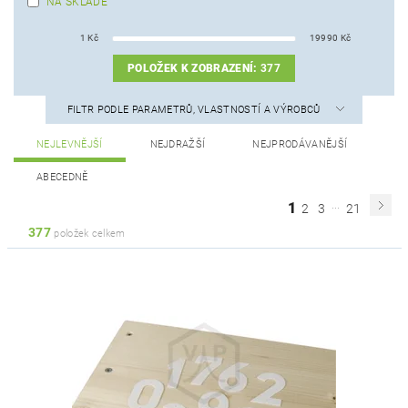
NA SKLADĚ
1
Kč
19990
Kč
POLOŽEK K ZOBRAZENÍ:
377
FILTR PODLE PARAMETRŮ, VLASTNOSTÍ A VÝROBCŮ
NEJLEVNĚJŠÍ
NEJDRAŽŠÍ
NEJPRODÁVANĚJŠÍ
ABECEDNĚ
...
1
2
3
21
377
položek celkem