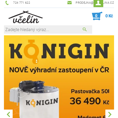
724 771 622
PRODEJNA@ZEVCELINA.CZ
0
0 Kč