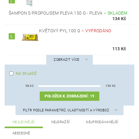
2.
ŠAMPON S PROPOLISEM PLEVA 150 G - PLEVA
–
SKLADEM
134 Kč
KVĚTOVÝ PYL 100 G
–
VYPRODÁNO
3.
113 Kč
ZOBRAZIT VÍCE
NA SKLADĚ
58
Kč
159
Kč
POLOŽEK K ZOBRAZENÍ:
19
FILTR PODLE PARAMETRŮ, VLASTNOSTÍ A VÝROBCŮ
NEJLEVNĚJŠÍ
NEJDRAŽŠÍ
NEJPRODÁVANĚJŠÍ
ABECEDNĚ