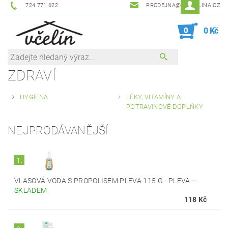
724 771 622
PRODEJNA@ZEVCELINA.CZ
0
0 Kč
ZDRAVÍ
HYGIENA
LÉKY, VITAMÍNY A
POTRAVINOVÉ DOPLŇKY
NEJPRODÁVANĚJŠÍ
1.
VLASOVÁ VODA S PROPOLISEM PLEVA 115 G - PLEVA
–
SKLADEM
118 Kč