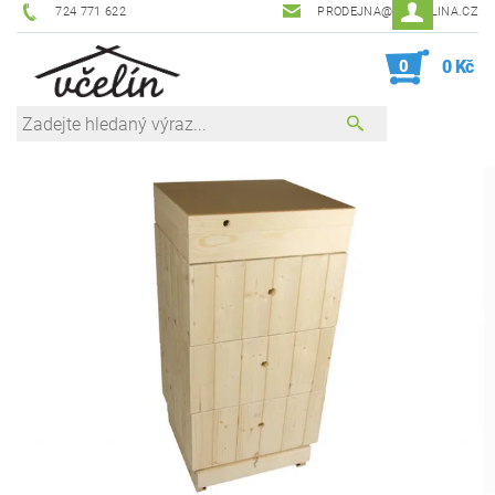
724 771 622
PRODEJNA@ZEVCELINA.CZ
0
0 Kč