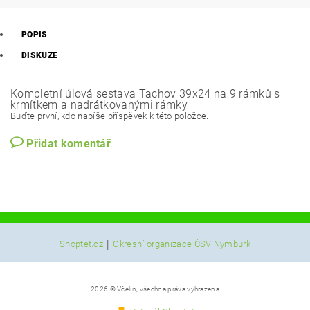
POPIS
DISKUZE
Kompletní úlová sestava Tachov 39x24 na 9 rámků s
krmítkem a nadrátkovanými rámky
Buďte první, kdo napíše příspěvek k této položce.
Přidat komentář
|
Shoptet.cz
Okresní organizace ČSV Nymburk
2026 © Včelín, všechna práva vyhrazena