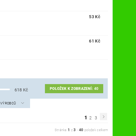
53 Kč
61 Kč
POLOŽEK K ZOBRAZENÍ:
40
618
Kč
A VÝROBCŮ
1
2
3
1
3
40
Stránka
z
-
položek celkem