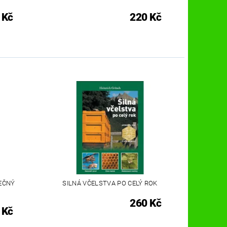
 Kč
220 Kč
EČNÝ
SILNÁ VČELSTVA PO CELÝ ROK
260 Kč
 Kč