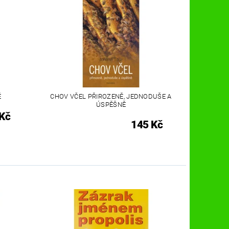
Ě
CHOV VČEL PŘIROZENĚ, JEDNODUŠE A
ÚSPĚŠNĚ
Kč
145 Kč