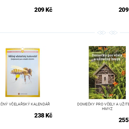
209 Kč
209
ĚČNÝ VČELAŘSKÝ KALENDÁŘ
DOMEČKY PRO VČELY A UŽIT
HMYZ
238 Kč
255