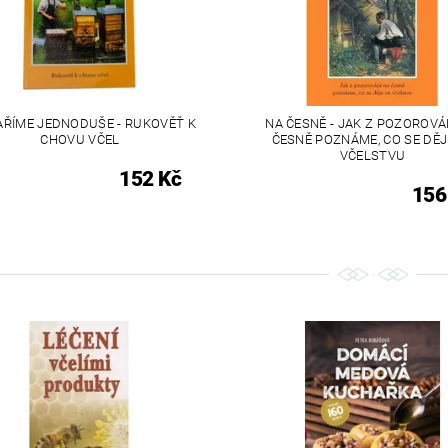
AŘÍME JEDNODUŠE - RUKOVĚŤ K
NA ČESNĚ - JAK Z POZOROVÁ
CHOVU VČEL
ČESNĚ POZNÁME, CO SE DĚJ
VČELSTVU
152 Kč
156