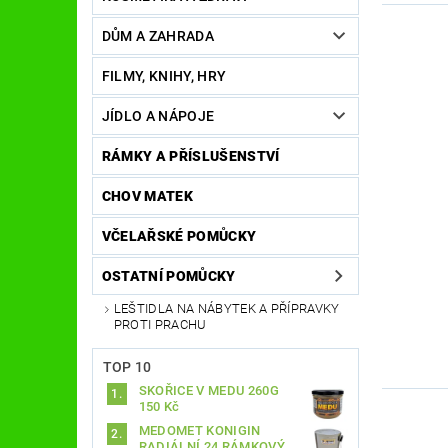
DŮM A ZAHRADA
FILMY, KNIHY, HRY
JÍDLO A NÁPOJE
RÁMKY A PŘÍSLUŠENSTVÍ
CHOV MATEK
VČELAŘSKÉ POMŮCKY
OSTATNÍ POMŮCKY
LEŠTIDLA NA NÁBYTEK A PŘÍPRAVKY
PROTI PRACHU
TOP 10
SKOŘICE V MEDU 260G
150 Kč
MEDOMET KONIGIN
RADIÁLNÍ 24 RÁMKOVÝ