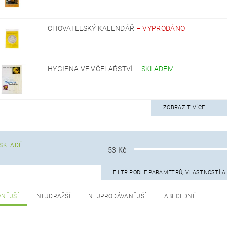
CHOVATELSKÝ KALENDÁŘ
–
VYPRODÁNO
HYGIENA VE VČELAŘSTVÍ
–
SKLADEM
ZOBRAZIT VÍCE
SKLADĚ
53
Kč
FILTR PODLE PARAMETRŮ, VLASTNOSTÍ 
VNĚJŠÍ
NEJDRAŽŠÍ
NEJPRODÁVANĚJŠÍ
ABECEDNĚ