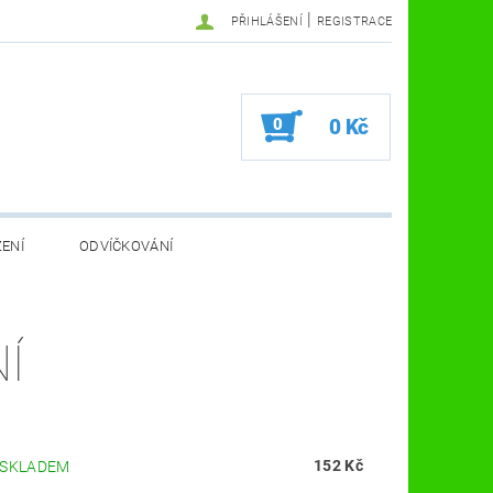
|
PŘIHLÁŠENÍ
REGISTRACE
0
0 Kč
ZENÍ
ODVÍČKOVÁNÍ
VA VČELÍ FARMA
KOSMETIKA A ZDRAVÍ
Í
VČELAŘSKÉ POMŮCKY
152 Kč
SKLADEM