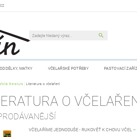
.CZ
ODDĚLKY, MATKY
VČELAŘSKÉ POTŘEBY
PASTOVACÍ ZAŘÍ
řská literatura
VČELAŘSKÁ LITERATURA
Literatura o včelaření
VČELÍ PRODUKTY
MEDY FÉRO
TERATURA O VČELAŘEN
DLO A NÁPOJE
RÁMKY A PŘÍSLUŠENSTVÍ
CHOV MATEK
PRODÁVANĚJŠÍ
 NÁM
KONTAKTY
OBCHODNÍ PODMÍNKY
VČELAŘÍME JEDNODUŠE - RUKOVĚŤ K CHOVU VČEL
–