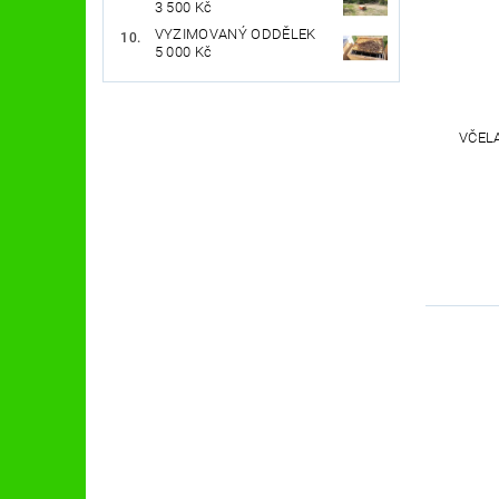
3 500 Kč
VYZIMOVANÝ ODDĚLEK
5 000 Kč
VČEL