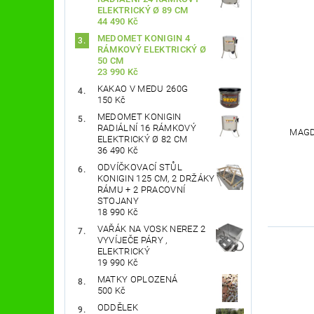
ELEKTRICKÝ Ø 89 CM
44 490 Kč
MEDOMET KONIGIN 4
RÁMKOVÝ ELEKTRICKÝ Ø
50 CM
23 990 Kč
KAKAO V MEDU 260G
150 Kč
MEDOMET KONIGIN
RADIÁLNÍ 16 RÁMKOVÝ
MAGD
ELEKTRICKÝ Ø 82 CM
36 490 Kč
ODVÍČKOVACÍ STŮL
KONIGIN 125 CM, 2 DRŽÁKY
RÁMU + 2 PRACOVNÍ
STOJANY
18 990 Kč
VAŘÁK NA VOSK NEREZ 2
VYVÍJEČE PÁRY ,
ELEKTRICKÝ
19 990 Kč
MATKY OPLOZENÁ
500 Kč
ODDĚLEK