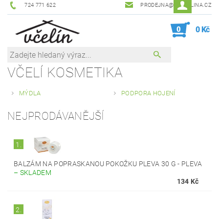
724 771 622
PRODEJNA@ZEVCELINA.CZ
0
0 Kč
VČELÍ KOSMETIKA
MÝDLA
PODPORA HOJENÍ
NEJPRODÁVANĚJŠÍ
1.
BALZÁM NA POPRASKANOU POKOŽKU PLEVA 30 G - PLEVA
–
SKLADEM
134 Kč
2.