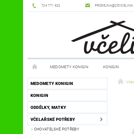
724 771 622
PRODEJNA@ZEVCELINA
MEDOMETY KONIGIN
KONIGIN
POTŘEBY K ÚLŮM
OCHRANNÉ POMŮCKY
Včel
MEDOMETY KONIGIN
KONIGIN
DŮM A ZAHRADA
FILMY, KNIHY, HRY
JÍ
ODDĚLKY, MATKY
OSTATNÍ POMŮCKY
NOVINKY
NAPIŠTE
VČELAŘSKÉ POTŘEBY
CHOVATELSKÉ POTŘEBY