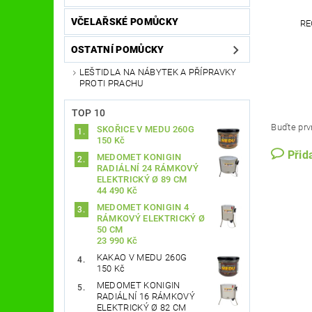
VČELAŘSKÉ POMŮCKY
RE
OSTATNÍ POMŮCKY
LEŠTIDLA NA NÁBYTEK A PŘÍPRAVKY
PROTI PRACHU
TOP 10
Buďte prvn
SKOŘICE V MEDU 260G
150 Kč
Přid
MEDOMET KONIGIN
RADIÁLNÍ 24 RÁMKOVÝ
ELEKTRICKÝ Ø 89 CM
44 490 Kč
MEDOMET KONIGIN 4
RÁMKOVÝ ELEKTRICKÝ Ø
50 CM
23 990 Kč
KAKAO V MEDU 260G
150 Kč
MEDOMET KONIGIN
RADIÁLNÍ 16 RÁMKOVÝ
ELEKTRICKÝ Ø 82 CM