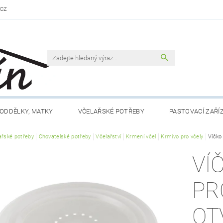
.CZ
ODDĚLKY, MATKY
VČELAŘSKÉ POTŘEBY
PASTOVACÍ ZAŘÍ
ařské potřeby
VČELAŘSKÁ LITERATURA
Chovatelské potřeby
Včelařství
VČELÍ PRODUKTY
Krmení včel
Krmivo pro včely
MEDY FÉRO
Víčko
VÍ
DLO A NÁPOJE
RÁMKY A PŘÍSLUŠENSTVÍ
CHOV MATEK
PR
 NÁM
KONTAKTY
OBCHODNÍ PODMÍNKY
OT