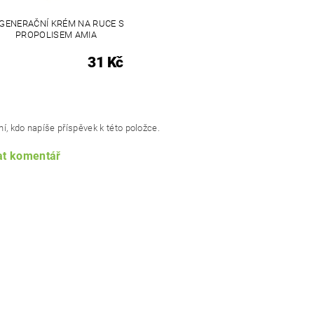
GENERAČNÍ KRÉM NA RUCE S
PROPOLISEM AMIA
31 Kč
í, kdo napíše příspěvek k této položce.
at komentář