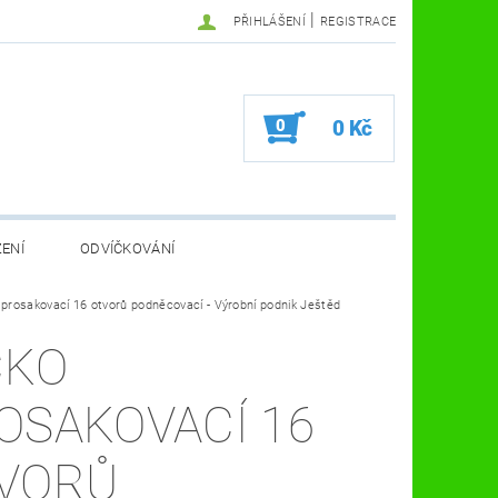
|
PŘIHLÁŠENÍ
REGISTRACE
0
0 Kč
ZENÍ
ODVÍČKOVÁNÍ
VA VČELÍ FARMA
 prosakovací 16 otvorů podněcovací - Výrobní podnik Ještěd
KOSMETIKA A ZDRAVÍ
ČKO
VČELAŘSKÉ POMŮCKY
OSAKOVACÍ 16
VORŮ