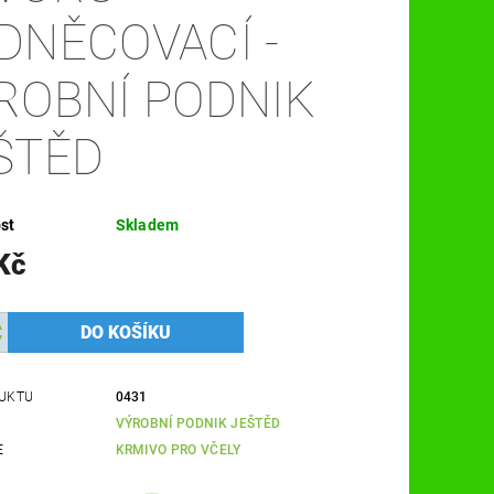
DNĚCOVACÍ -
ROBNÍ PODNIK
ŠTĚD
st
Skladem
Kč
UKTU
0431
VÝROBNÍ PODNIK JEŠTĚD
E
KRMIVO PRO VČELY