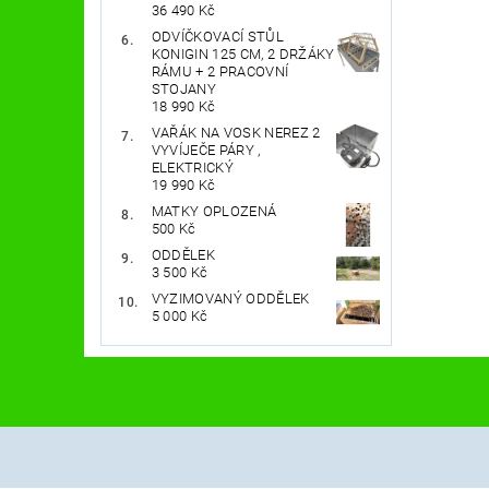
36 490 Kč
ODVÍČKOVACÍ STŮL
KONIGIN 125 CM, 2 DRŽÁKY
RÁMU + 2 PRACOVNÍ
STOJANY
18 990 Kč
VAŘÁK NA VOSK NEREZ 2
VYVÍJEČE PÁRY ,
ELEKTRICKÝ
19 990 Kč
MATKY OPLOZENÁ
500 Kč
ODDĚLEK
3 500 Kč
VYZIMOVANÝ ODDĚLEK
5 000 Kč