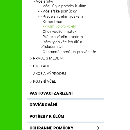
Včelařství
- Včelí úly a potřeby k úlům
- Včelařské pomůcky
- Práce s včelím voskem
- Krmení včel
- Krmivo pro včely
- Chov včelích matek
- Práce s včelím medem
- Rámky do včelích úlů a
příslušenství
- Ochranné pomůcky pro včelaře
PRÁCE S MEDEM
ČMELÁCI
AKCE A VÝPRODEJ
ROJENÍ VČEL
PASTOVACÍ ZAŘÍZENÍ
ODVÍČKOVÁNÍ
POTŘEBY K ÚLŮM
OCHRANNÉ POMŮCKY