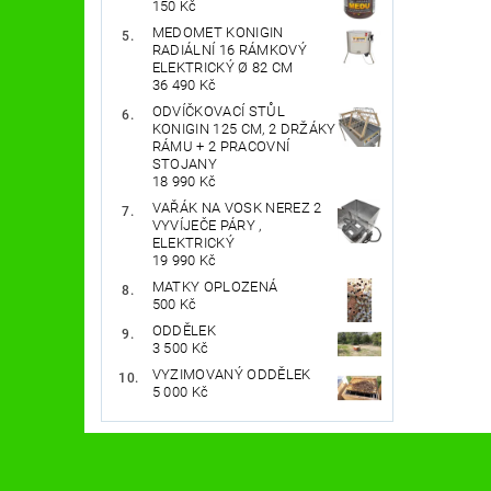
150 Kč
MEDOMET KONIGIN
RADIÁLNÍ 16 RÁMKOVÝ
ELEKTRICKÝ Ø 82 CM
36 490 Kč
ODVÍČKOVACÍ STŮL
KONIGIN 125 CM, 2 DRŽÁKY
RÁMU + 2 PRACOVNÍ
STOJANY
18 990 Kč
VAŘÁK NA VOSK NEREZ 2
VYVÍJEČE PÁRY ,
ELEKTRICKÝ
19 990 Kč
MATKY OPLOZENÁ
500 Kč
ODDĚLEK
3 500 Kč
VYZIMOVANÝ ODDĚLEK
5 000 Kč