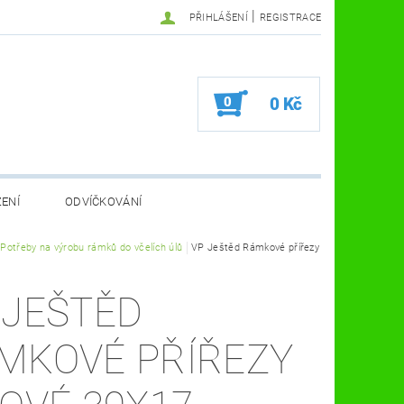
|
PŘIHLÁŠENÍ
REGISTRACE
0
0 Kč
ZENÍ
ODVÍČKOVÁNÍ
VA VČELÍ FARMA
Potřeby na výrobu rámků do včelích úlů
KOSMETIKA A ZDRAVÍ
VP Ještěd Rámkové přířezy
VČELAŘSKÉ POMŮCKY
 JEŠTĚD
MKOVÉ PŘÍŘEZY