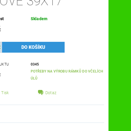
POVÉ 39X17
st
Skladem
č
UKTU
0345
POTŘEBY NA VÝROBU RÁMKŮ DO VČELÍCH
E
ÚLŮ
Tisk
Dotaz