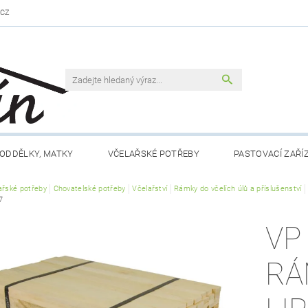
.CZ
ODDĚLKY, MATKY
VČELAŘSKÉ POTŘEBY
PASTOVACÍ ZAŘÍ
ařské potřeby
VČELAŘSKÁ LITERATURA
Chovatelské potřeby
Včelařství
VČELÍ PRODUKTY
Rámky do včelích úlů a příslušenství
MEDY FÉRO
7
DLO A NÁPOJE
RÁMKY A PŘÍSLUŠENSTVÍ
CHOV MATEK
VP
 NÁM
KONTAKTY
OBCHODNÍ PODMÍNKY
RÁ