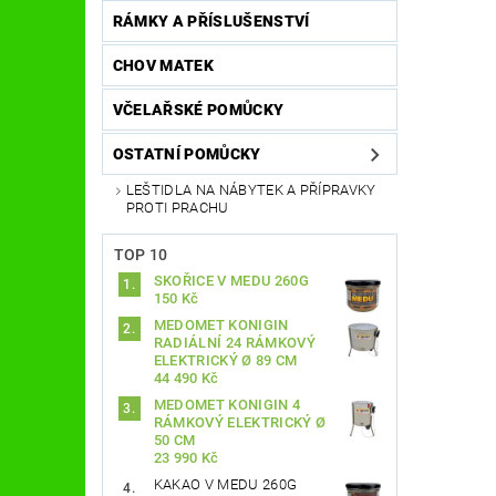
RÁMKY A PŘÍSLUŠENSTVÍ
CHOV MATEK
VČELAŘSKÉ POMŮCKY
OSTATNÍ POMŮCKY
LEŠTIDLA NA NÁBYTEK A PŘÍPRAVKY
PROTI PRACHU
TOP 10
SKOŘICE V MEDU 260G
150 Kč
MEDOMET KONIGIN
RADIÁLNÍ 24 RÁMKOVÝ
ELEKTRICKÝ Ø 89 CM
44 490 Kč
MEDOMET KONIGIN 4
RÁMKOVÝ ELEKTRICKÝ Ø
50 CM
23 990 Kč
KAKAO V MEDU 260G