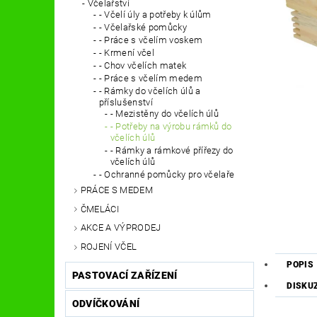
Včelařství
- Včelí úly a potřeby k úlům
- Včelařské pomůcky
- Práce s včelím voskem
- Krmení včel
- Chov včelích matek
- Práce s včelím medem
- Rámky do včelích úlů a
příslušenství
- Mezistěny do včelích úlů
- Potřeby na výrobu rámků do
včelích úlů
- Rámky a rámkové přířezy do
včelích úlů
- Ochranné pomůcky pro včelaře
PRÁCE S MEDEM
ČMELÁCI
AKCE A VÝPRODEJ
ROJENÍ VČEL
POPIS
PASTOVACÍ ZAŘÍZENÍ
DISKU
ODVÍČKOVÁNÍ