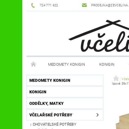
724 771 622
PRODEJNA@ZEVCELINA
MEDOMETY KONIGIN
KONIGIN
POTŘEBY K ÚLŮM
OCHRANNÉ POMŮCKY
Včel
MEDOMETY KONIGIN
lipové 39x1
KONIGIN
DŮM A ZAHRADA
FILMY, KNIHY, HRY
JÍ
ODDĚLKY, MATKY
OSTATNÍ POMŮCKY
NOVINKY
NAPIŠTE
VČELAŘSKÉ POTŘEBY
CHOVATELSKÉ POTŘEBY