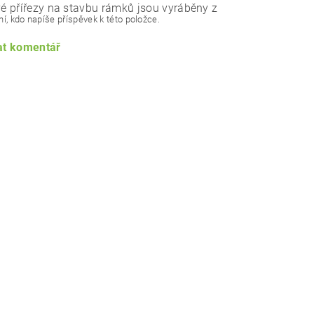
 přířezy na stavbu rámků jsou vyráběny z
í, kdo napíše příspěvek k této položce.
at komentář