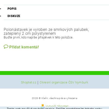
POPIS
DISKUZE
Polonástavek je vyroben ze smrkových palubek,
zateplený 2 cm polystyrenem
Buďte první, kdo napíše příspěvek k této položce.
Přidat komentář
|
Shoptet.cz
Okresní organizace ČSV Nymburk
2026 © Včelín, všechna práva vyhrazena
Vytvořil Shoptet
Tento web používá soubory cookie. Dalším procházením tohoto webu