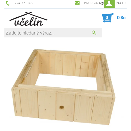
724 771 622
PRODEJNA@ZEVCELINA.CZ
0
0 Kč