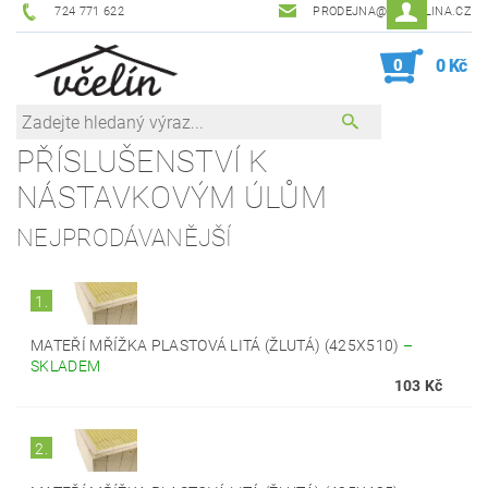
724 771 622
PRODEJNA@ZEVCELINA.CZ
0
0 Kč
PŘÍSLUŠENSTVÍ K
NÁSTAVKOVÝM ÚLŮM
NEJPRODÁVANĚJŠÍ
1.
MATEŘÍ MŘÍŽKA PLASTOVÁ LITÁ (ŽLUTÁ) (425X510)
–
SKLADEM
103 Kč
2.