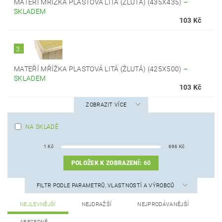
MATEŘÍ MŘÍŽKA PLASTOVÁ LITÁ (ŽLUTÁ) (435X435)
–
SKLADEM
103 Kč
3.
MATEŘÍ MŘÍŽKA PLASTOVÁ LITÁ (ŽLUTÁ) (425X500)
–
SKLADEM
103 Kč
ZOBRAZIT VÍCE
NA SKLADĚ
1
Kč
696
Kč
POLOŽEK K ZOBRAZENÍ:
60
FILTR PODLE PARAMETRŮ, VLASTNOSTÍ A VÝROBCŮ
NEJLEVNĚJŠÍ
NEJDRAŽŠÍ
NEJPRODÁVANĚJŠÍ