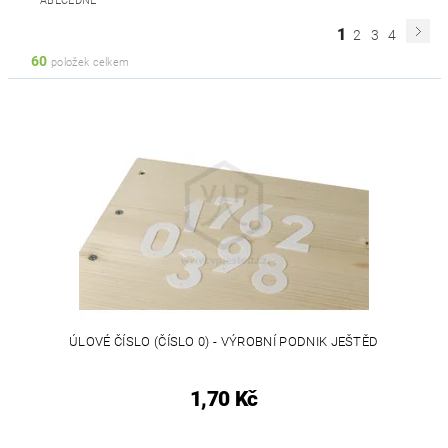
ABECEDNĚ
1
2
3
4
60
položek celkem
ÚLOVÉ ČÍSLO (ČÍSLO 0) - VÝROBNÍ PODNIK JEŠTĚD
1,70 Kč