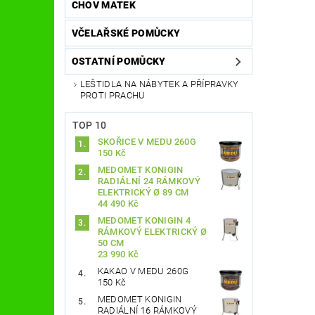
CHOV MATEK
VČELAŘSKÉ POMŮCKY
OSTATNÍ POMŮCKY
LEŠTIDLA NA NÁBYTEK A PŘÍPRAVKY
PROTI PRACHU
TOP 10
SKOŘICE V MEDU 260G
150 Kč
MEDOMET KONIGIN
RADIÁLNÍ 24 RÁMKOVÝ
ELEKTRICKÝ Ø 89 CM
44 490 Kč
MEDOMET KONIGIN 4
RÁMKOVÝ ELEKTRICKÝ Ø
50 CM
23 990 Kč
KAKAO V MEDU 260G
150 Kč
MEDOMET KONIGIN
RADIÁLNÍ 16 RÁMKOVÝ