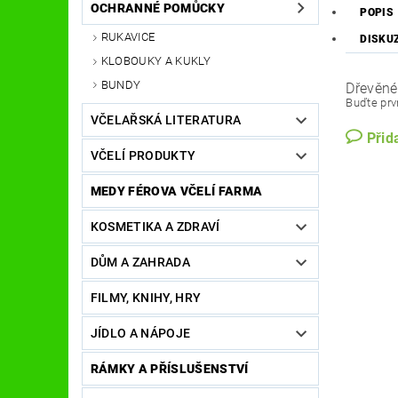
OCHRANNÉ POMŮCKY
POPIS
RUKAVICE
DISKU
KLOBOUKY A KUKLY
BUNDY
Dřevěné
Buďte prvn
VČELAŘSKÁ LITERATURA
Přid
VČELÍ PRODUKTY
MEDY FÉROVA VČELÍ FARMA
KOSMETIKA A ZDRAVÍ
DŮM A ZAHRADA
FILMY, KNIHY, HRY
JÍDLO A NÁPOJE
RÁMKY A PŘÍSLUŠENSTVÍ