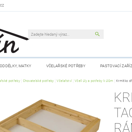
.CZ
ODDĚLKY, MATKY
VČELAŘSKÉ POTŘEBY
PASTOVACÍ ZAŘÍ
ařské potřeby
VČELAŘSKÁ LITERATURA
Chovatelské potřeby
Včelařství
VČELÍ PRODUKTY
Včelí úly a potřeby k úlům
MEDY FÉRO
Krmítko d
KR
DLO A NÁPOJE
RÁMKY A PŘÍSLUŠENSTVÍ
CHOV MATEK
TA
 NÁM
KONTAKTY
OBCHODNÍ PODMÍNKY
RÁ