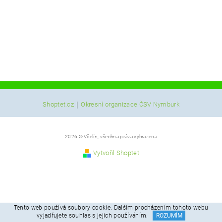
|
Shoptet.cz
Okresní organizace ČSV Nymburk
2026 © Včelín, všechna práva vyhrazena
Vytvořil Shoptet
Tento web používá soubory cookie. Dalším procházením tohoto webu
vyjadřujete souhlas s jejich používáním.
ROZUMÍM