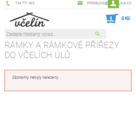
724 771 622
PRODEJNA@ZEVCELINA.CZ
0
0 Kč
RÁMKY A RÁMKOVÉ PŘÍŘEZY
DO VČELÍCH ÚLŮ
Záznamy nebyly nalezeny...