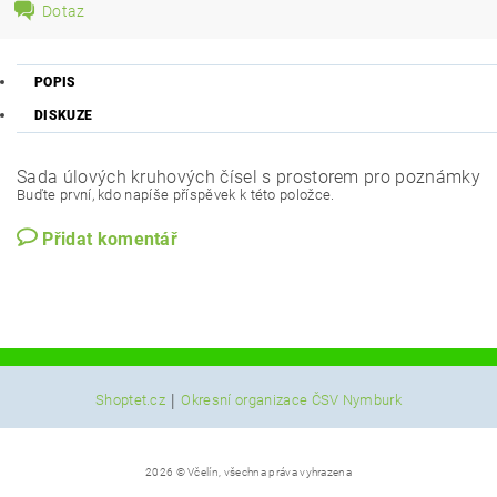
Dotaz
POPIS
DISKUZE
Sada úlových kruhových čísel s prostorem pro poznámky
Buďte první, kdo napíše příspěvek k této položce.
Přidat komentář
|
Shoptet.cz
Okresní organizace ČSV Nymburk
2026 © Včelín, všechna práva vyhrazena