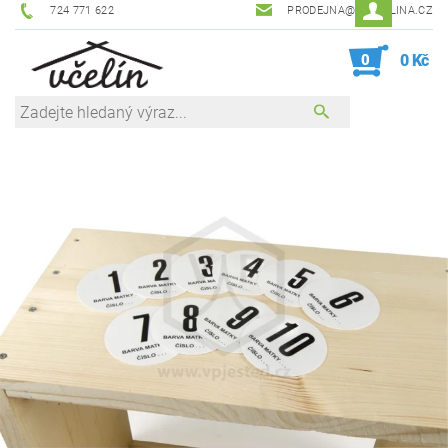
724 771 622
PRODEJNA@ZEVCELINA.CZ
0
0 Kč