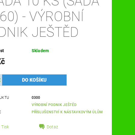
SADA 10 KS (SADA
-60) - VÝROBNÍ
DNIK JEŠTĚD
st
Skladem
Kč
UKTU
0300
VÝROBNÍ PODNIK JEŠTĚD
E
PŘÍSLUŠENSTVÍ K NÁSTAVKOVÝM ÚLŮM
Tisk
Dotaz