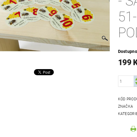
- 
51
PO
Dostupno
199 
KÓD PROD
ZNAČKA
KATEGORI