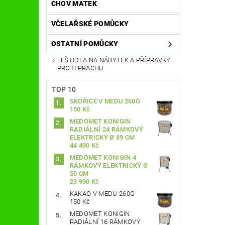
CHOV MATEK
VČELAŘSKÉ POMŮCKY
OSTATNÍ POMŮCKY
LEŠTIDLA NA NÁBYTEK A PŘÍPRAVKY
PROTI PRACHU
TOP 10
SKOŘICE V MEDU 260G
150 Kč
MEDOMET KONIGIN
RADIÁLNÍ 24 RÁMKOVÝ
ELEKTRICKÝ Ø 89 CM
44 490 Kč
MEDOMET KONIGIN 4
RÁMKOVÝ ELEKTRICKÝ Ø
50 CM
23 990 Kč
KAKAO V MEDU 260G
150 Kč
MEDOMET KONIGIN
RADIÁLNÍ 16 RÁMKOVÝ