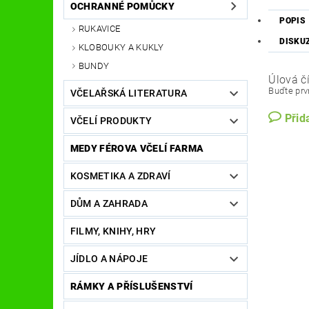
OCHRANNÉ POMŮCKY
POPIS
RUKAVICE
DISKU
KLOBOUKY A KUKLY
BUNDY
Úlová č
Buďte prvn
VČELAŘSKÁ LITERATURA
Přid
VČELÍ PRODUKTY
MEDY FÉROVA VČELÍ FARMA
KOSMETIKA A ZDRAVÍ
DŮM A ZAHRADA
FILMY, KNIHY, HRY
JÍDLO A NÁPOJE
RÁMKY A PŘÍSLUŠENSTVÍ