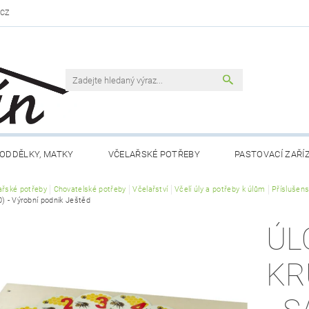
.CZ
ODDĚLKY, MATKY
VČELAŘSKÉ POTŘEBY
PASTOVACÍ ZAŘÍ
ařské potřeby
VČELAŘSKÁ LITERATURA
Chovatelské potřeby
Včelařství
VČELÍ PRODUKTY
Včelí úly a potřeby k úlům
MEDY FÉRO
Příslušen
) - Výrobní podnik Ještěd
DLO A NÁPOJE
RÁMKY A PŘÍSLUŠENSTVÍ
CHOV MATEK
ÚL
 NÁM
KONTAKTY
OBCHODNÍ PODMÍNKY
KR