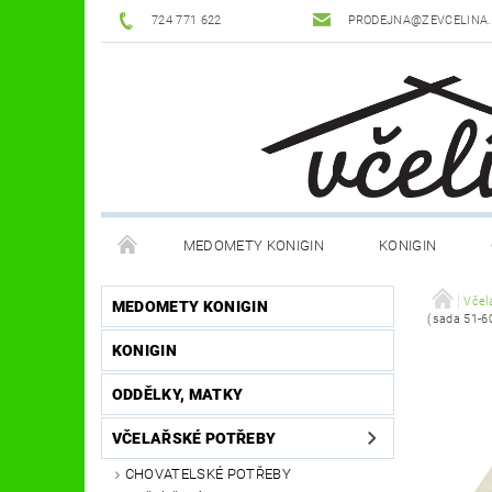
724 771 622
PRODEJNA@ZEVCELINA
MEDOMETY KONIGIN
KONIGIN
POTŘEBY K ÚLŮM
OCHRANNÉ POMŮCKY
Včel
MEDOMETY KONIGIN
(sada 51-60
KONIGIN
DŮM A ZAHRADA
FILMY, KNIHY, HRY
JÍ
ODDĚLKY, MATKY
OSTATNÍ POMŮCKY
NOVINKY
NAPIŠTE
VČELAŘSKÉ POTŘEBY
CHOVATELSKÉ POTŘEBY