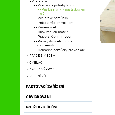
Včelařství
- Včelí úly a potřeby k úlům
- Příslušenství k nástavkovým
úlům
- Včelařské pomůcky
- Práce s včelím voskem
- Krmení včel
- Chov včelích matek
- Práce s včelím medem
- Rámky do včelích úlů a
příslušenství
- Ochranné pomůcky pro včelaře
PRÁCE S MEDEM
ČMELÁCI
AKCE A VÝPRODEJ
ROJENÍ VČEL
PASTOVACÍ ZAŘÍZENÍ
ODVÍČKOVÁNÍ
POTŘEBY K ÚLŮM