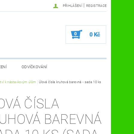
|
PŘIHLÁŠENÍ
REGISTRACE
0
0 Kč
ZENÍ
ODVÍČKOVÁNÍ
VA VČELÍ FARMA
ství k nástavkovým úlům
Úlová čísla kruhová barevná - sada 10 ks
KOSMETIKA A ZDRAVÍ
VČELAŘSKÉ POMŮCKY
OVÁ ČÍSLA
UHOVÁ BAREVNÁ