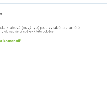
ZE
ísla kruhová (nový typ) jsou vyráběna z umělé
í, kdo napíše příspěvek k této položce.
at komentář