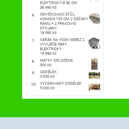
ELEKTRICKÝ Ø 82 CM
36 490 Kč
ODVÍČKOVACÍ STŮL
KONIGIN 125 CM, 2 DRŽÁKY
RÁMU + 2 PRACOVNÍ
STOJANY
18 990 Kč
VAŘÁK NA VOSK NEREZ 2
VYVÍJEČE PÁRY ,
ELEKTRICKÝ
19 990 Kč
MATKY OPLOZENÁ
500 Kč
ODDĚLEK
3 500 Kč
VYZIMOVANÝ ODDĚLEK
5 000 Kč