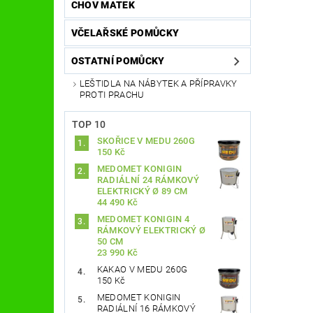
CHOV MATEK
VČELAŘSKÉ POMŮCKY
OSTATNÍ POMŮCKY
LEŠTIDLA NA NÁBYTEK A PŘÍPRAVKY
PROTI PRACHU
TOP 10
SKOŘICE V MEDU 260G
150 Kč
MEDOMET KONIGIN
RADIÁLNÍ 24 RÁMKOVÝ
ELEKTRICKÝ Ø 89 CM
44 490 Kč
MEDOMET KONIGIN 4
RÁMKOVÝ ELEKTRICKÝ Ø
50 CM
23 990 Kč
KAKAO V MEDU 260G
150 Kč
MEDOMET KONIGIN
RADIÁLNÍ 16 RÁMKOVÝ