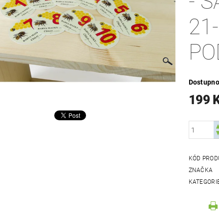
- 
21
PO
Dostupno
199 
KÓD PROD
ZNAČKA
KATEGORI