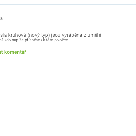
ZE
ísla kruhová (nový typ) jsou vyráběna z umělé
í, kdo napíše příspěvek k této položce.
at komentář