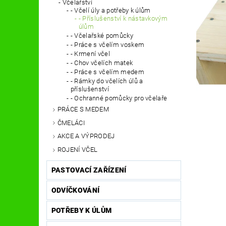
Včelařství
- Včelí úly a potřeby k úlům
- Příslušenství k nástavkovým
úlům
- Včelařské pomůcky
- Práce s včelím voskem
- Krmení včel
- Chov včelích matek
- Práce s včelím medem
- Rámky do včelích úlů a
příslušenství
- Ochranné pomůcky pro včelaře
PRÁCE S MEDEM
ČMELÁCI
AKCE A VÝPRODEJ
ROJENÍ VČEL
PASTOVACÍ ZAŘÍZENÍ
ODVÍČKOVÁNÍ
POTŘEBY K ÚLŮM