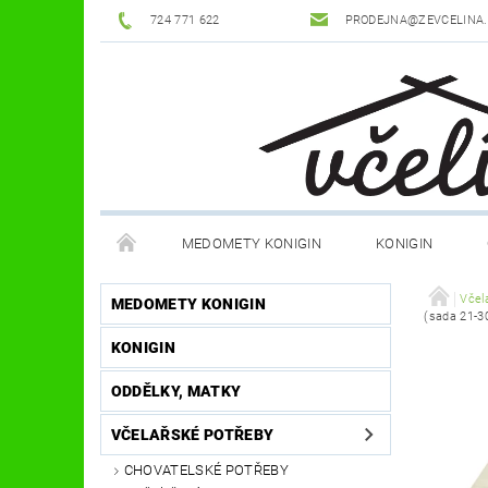
724 771 622
PRODEJNA@ZEVCELINA
MEDOMETY KONIGIN
KONIGIN
POTŘEBY K ÚLŮM
OCHRANNÉ POMŮCKY
Včel
MEDOMETY KONIGIN
(sada 21-30
KONIGIN
DŮM A ZAHRADA
FILMY, KNIHY, HRY
JÍ
ODDĚLKY, MATKY
OSTATNÍ POMŮCKY
NOVINKY
NAPIŠTE
VČELAŘSKÉ POTŘEBY
CHOVATELSKÉ POTŘEBY