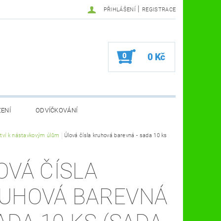
|
PŘIHLÁŠENÍ
REGISTRACE
0
0 Kč
ZENÍ
ODVÍČKOVÁNÍ
VA VČELÍ FARMA
ství k nástavkovým úlům
Úlová čísla kruhová barevná - sada 10 ks
KOSMETIKA A ZDRAVÍ
VČELAŘSKÉ POMŮCKY
OVÁ ČÍSLA
UHOVÁ BAREVNÁ