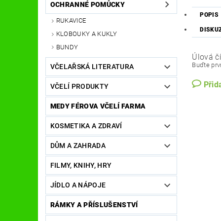
OCHRANNÉ POMŮCKY
POPIS
RUKAVICE
DISKU
KLOBOUKY A KUKLY
BUNDY
Úlová č
Buďte prvn
VČELAŘSKÁ LITERATURA
Přid
VČELÍ PRODUKTY
MEDY FÉROVA VČELÍ FARMA
KOSMETIKA A ZDRAVÍ
DŮM A ZAHRADA
FILMY, KNIHY, HRY
JÍDLO A NÁPOJE
RÁMKY A PŘÍSLUŠENSTVÍ