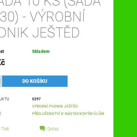
SADA 10 KS (SADA
-30) - VÝROBNÍ
DNIK JEŠTĚD
st
Skladem
Kč
UKTU
0297
VÝROBNÍ PODNIK JEŠTĚD
E
PŘÍSLUŠENSTVÍ K NÁSTAVKOVÝM ÚLŮM
Tisk
Dotaz