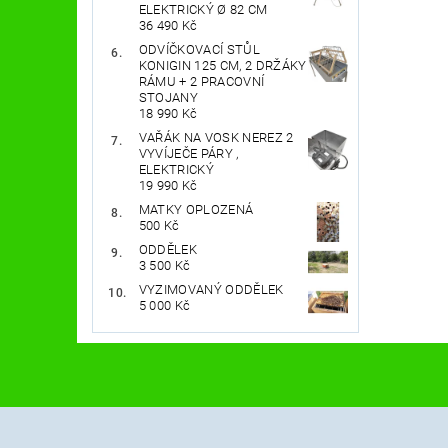
ELEKTRICKÝ Ø 82 CM
36 490 Kč
ODVÍČKOVACÍ STŮL
KONIGIN 125 CM, 2 DRŽÁKY
RÁMU + 2 PRACOVNÍ
STOJANY
18 990 Kč
VAŘÁK NA VOSK NEREZ 2
VYVÍJEČE PÁRY ,
ELEKTRICKÝ
19 990 Kč
MATKY OPLOZENÁ
500 Kč
ODDĚLEK
3 500 Kč
VYZIMOVANÝ ODDĚLEK
5 000 Kč