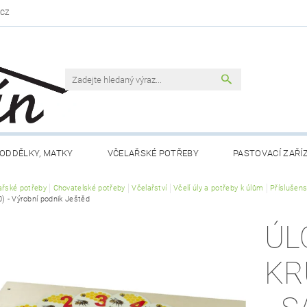
.CZ
ODDĚLKY, MATKY
VČELAŘSKÉ POTŘEBY
PASTOVACÍ ZAŘÍ
ařské potřeby
VČELAŘSKÁ LITERATURA
Chovatelské potřeby
Včelařství
VČELÍ PRODUKTY
Včelí úly a potřeby k úlům
MEDY FÉRO
Příslušen
) - Výrobní podnik Ještěd
DLO A NÁPOJE
RÁMKY A PŘÍSLUŠENSTVÍ
CHOV MATEK
ÚL
 NÁM
KONTAKTY
OBCHODNÍ PODMÍNKY
KR