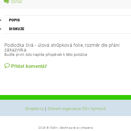
Dotaz
POPIS
DISKUZE
Podložka čirá - úlová strůpková folie, rozměr dle přání
zákazníka.
Buďte první, kdo napíše příspěvek k této položce.
Přidat komentář
|
Shoptet.cz
Okresní organizace ČSV Nymburk
2026 © Včelín, všechna práva vyhrazena