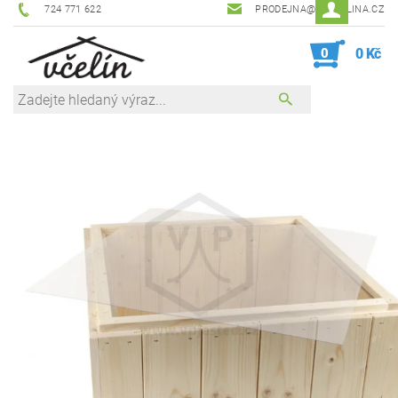
724 771 622
PRODEJNA@ZEVCELINA.CZ
0
0 Kč