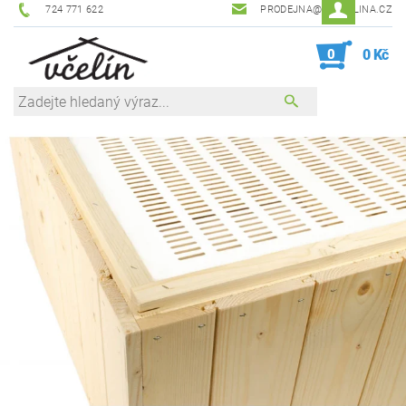
724 771 622
PRODEJNA@ZEVCELINA.CZ
0
0 Kč