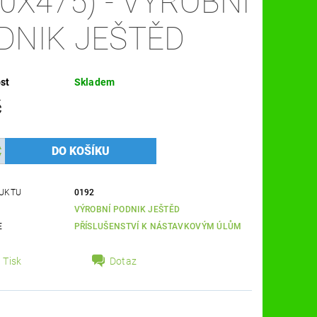
80X475) - VÝROBNÍ
DNIK JEŠTĚD
st
Skladem
č
UKTU
0192
VÝROBNÍ PODNIK JEŠTĚD
E
PŘÍSLUŠENSTVÍ K NÁSTAVKOVÝM ÚLŮM
Tisk
Dotaz