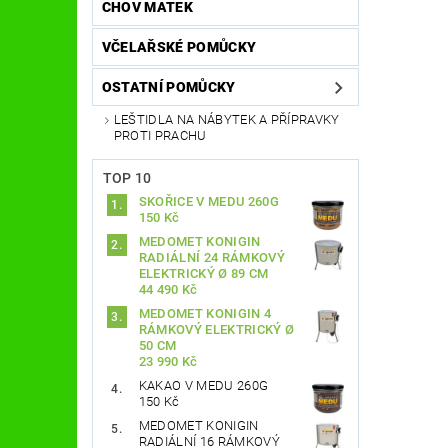
CHOV MATEK
VČELAŘSKÉ POMŮCKY
OSTATNÍ POMŮCKY
LEŠTIDLA NA NÁBYTEK A PŘÍPRAVKY
PROTI PRACHU
TOP 10
SKOŘICE V MEDU 260G
150 Kč
MEDOMET KONIGIN
RADIÁLNÍ 24 RÁMKOVÝ
ELEKTRICKÝ Ø 89 CM
44 490 Kč
MEDOMET KONIGIN 4
RÁMKOVÝ ELEKTRICKÝ Ø
50 CM
23 990 Kč
KAKAO V MEDU 260G
150 Kč
MEDOMET KONIGIN
RADIÁLNÍ 16 RÁMKOVÝ