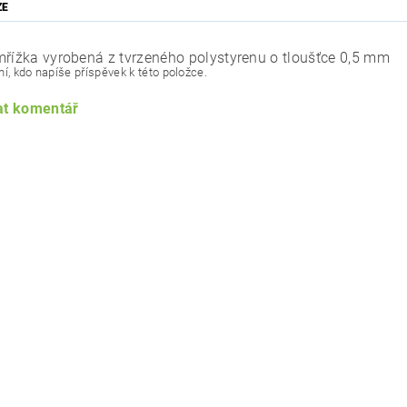
ZE
mřížka vyrobená z tvrzeného polystyrenu o tloušťce 0,5 mm
í, kdo napíše příspěvek k této položce.
at komentář