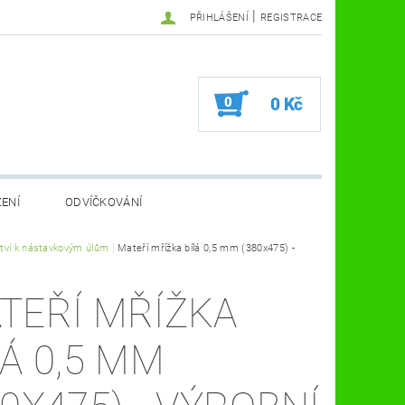
|
PŘIHLÁŠENÍ
REGISTRACE
0
0 Kč
ZENÍ
ODVÍČKOVÁNÍ
VA VČELÍ FARMA
ství k nástavkovým úlům
Mateří mřížka bílá 0,5 mm (380x475) -
KOSMETIKA A ZDRAVÍ
VČELAŘSKÉ POMŮCKY
TEŘÍ MŘÍŽKA
LÁ 0,5 MM