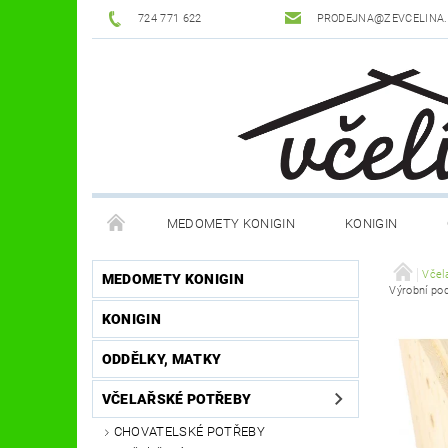
724 771 622
PRODEJNA@ZEVCELINA
MEDOMETY KONIGIN
KONIGIN
POTŘEBY K ÚLŮM
OCHRANNÉ POMŮCKY
Včel
MEDOMETY KONIGIN
Výrobní po
KONIGIN
DŮM A ZAHRADA
FILMY, KNIHY, HRY
JÍ
ODDĚLKY, MATKY
OSTATNÍ POMŮCKY
NOVINKY
NAPIŠTE
VČELAŘSKÉ POTŘEBY
CHOVATELSKÉ POTŘEBY