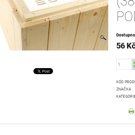
(3
PO
Dostupno
56 K
KÓD PROD
ZNAČKA
KATEGORI