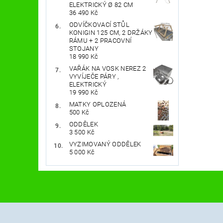
ELEKTRICKÝ Ø 82 CM
36 490 Kč
ODVÍČKOVACÍ STŮL
KONIGIN 125 CM, 2 DRŽÁKY
RÁMU + 2 PRACOVNÍ
STOJANY
18 990 Kč
VAŘÁK NA VOSK NEREZ 2
VYVÍJEČE PÁRY ,
ELEKTRICKÝ
19 990 Kč
MATKY OPLOZENÁ
500 Kč
ODDĚLEK
3 500 Kč
VYZIMOVANÝ ODDĚLEK
5 000 Kč