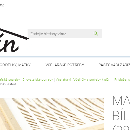
.CZ
ODDĚLKY, MATKY
VČELAŘSKÉ POTŘEBY
PASTOVACÍ ZAŘÍ
ařské potřeby
VČELAŘSKÁ LITERATURA
Chovatelské potřeby
Včelařství
VČELÍ PRODUKTY
Včelí úly a potřeby k úlům
MEDY FÉRO
Příslušen
dnik Ještěd
DLO A NÁPOJE
RÁMKY A PŘÍSLUŠENSTVÍ
CHOV MATEK
MA
 NÁM
KONTAKTY
OBCHODNÍ PODMÍNKY
BÍ