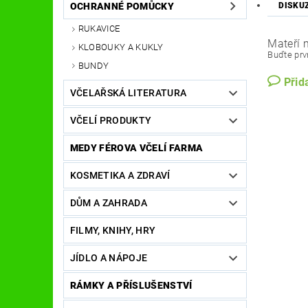
OCHRANNÉ POMŮCKY
DISKU
RUKAVICE
Mateří 
KLOBOUKY A KUKLY
Buďte prvn
BUNDY
Přid
VČELAŘSKÁ LITERATURA
VČELÍ PRODUKTY
MEDY FÉROVA VČELÍ FARMA
KOSMETIKA A ZDRAVÍ
DŮM A ZAHRADA
FILMY, KNIHY, HRY
JÍDLO A NÁPOJE
RÁMKY A PŘÍSLUŠENSTVÍ