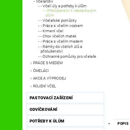
Včelařství
- Včelí úly a potřeby k úlům
- Příslušenství k nástavkovým
úlům
- Včelařské pomůcky
- Práce s včelím voskem
- Krmení včel
- Chov včelích matek
- Práce s včelím medem
- Rámky do včelích úlů a
příslušenství
- Ochranné pomůcky pro včelaře
PRÁCE S MEDEM
ČMELÁCI
AKCE A VÝPRODEJ
ROJENÍ VČEL
PASTOVACÍ ZAŘÍZENÍ
ODVÍČKOVÁNÍ
POTŘEBY K ÚLŮM
POPIS