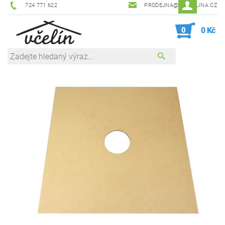
724 771 622
PRODEJNA@ZEVCELINA.CZ
0
0 Kč