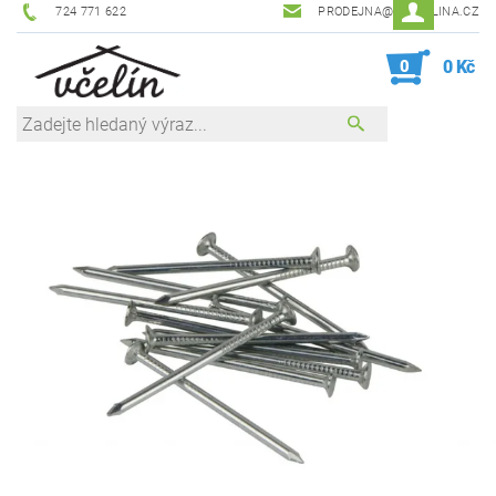
724 771 622
PRODEJNA@ZEVCELINA.CZ
0
0 Kč