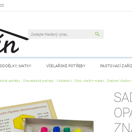
.CZ
ODDĚLKY, MATKY
VČELAŘSKÉ POTŘEBY
PASTOVACÍ ZAŘÍ
ařské potřeby
VČELAŘSKÁ LITERATURA
Chovatelské potřeby
Včelařství
VČELÍ PRODUKTY
Chov včelích matek
Značení včelích
MEDY FÉRO
SA
DLO A NÁPOJE
RÁMKY A PŘÍSLUŠENSTVÍ
CHOV MATEK
OP
 NÁM
KONTAKTY
OBCHODNÍ PODMÍNKY
ZN