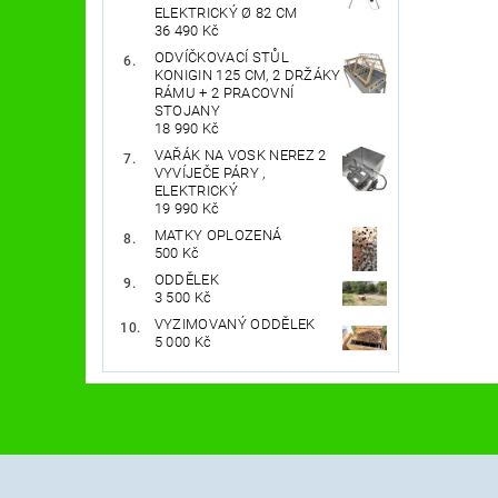
ELEKTRICKÝ Ø 82 CM
36 490 Kč
ODVÍČKOVACÍ STŮL
KONIGIN 125 CM, 2 DRŽÁKY
RÁMU + 2 PRACOVNÍ
STOJANY
18 990 Kč
VAŘÁK NA VOSK NEREZ 2
VYVÍJEČE PÁRY ,
ELEKTRICKÝ
19 990 Kč
MATKY OPLOZENÁ
500 Kč
ODDĚLEK
3 500 Kč
VYZIMOVANÝ ODDĚLEK
5 000 Kč