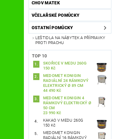
CHOV MATEK
VČELAŘSKÉ POMŮCKY
OSTATNÍ POMŮCKY
LEŠTIDLA NA NÁBYTEK A PŘÍPRAVKY
PROTI PRACHU
TOP 10
SKOŘICE V MEDU 260G
150 Kč
MEDOMET KONIGIN
RADIÁLNÍ 24 RÁMKOVÝ
ELEKTRICKÝ Ø 89 CM
44 490 Kč
MEDOMET KONIGIN 4
RÁMKOVÝ ELEKTRICKÝ Ø
50 CM
23 990 Kč
KAKAO V MEDU 260G
150 Kč
MEDOMET KONIGIN
RADIÁLNÍ 16 RÁMKOVÝ