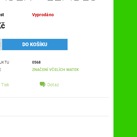
st
Vyprodáno
Kč
UKTU
0568
E
ZNAČENÍ VČELÍCH MATEK
Tisk
Dotaz