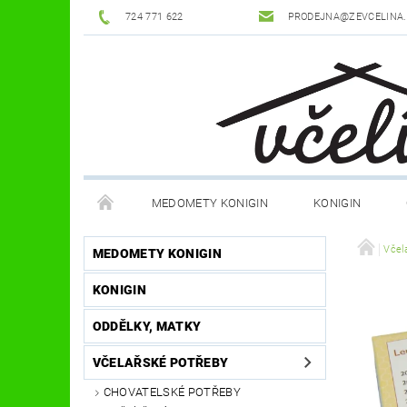
724 771 622
PRODEJNA@ZEVCELINA
MEDOMETY KONIGIN
KONIGIN
POTŘEBY K ÚLŮM
OCHRANNÉ POMŮCKY
Včel
MEDOMETY KONIGIN
KONIGIN
DŮM A ZAHRADA
FILMY, KNIHY, HRY
JÍ
ODDĚLKY, MATKY
OSTATNÍ POMŮCKY
NOVINKY
NAPIŠTE
VČELAŘSKÉ POTŘEBY
CHOVATELSKÉ POTŘEBY