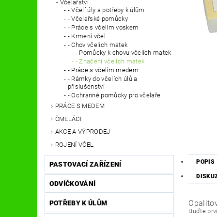
Včelařství
- Včelí úly a potřeby k úlům
- Včelařské pomůcky
- Práce s včelím voskem
- Krmení včel
- Chov včelích matek
- Pomůcky k chovu včelích matek
- Značení včelích matek
- Práce s včelím medem
- Rámky do včelích úlů a
příslušenství
- Ochranné pomůcky pro včelaře
PRÁCE S MEDEM
ČMELÁCI
AKCE A VÝPRODEJ
ROJENÍ VČEL
POPIS
PASTOVACÍ ZAŘÍZENÍ
DISKU
ODVÍČKOVÁNÍ
Opalitov
POTŘEBY K ÚLŮM
Buďte prvn