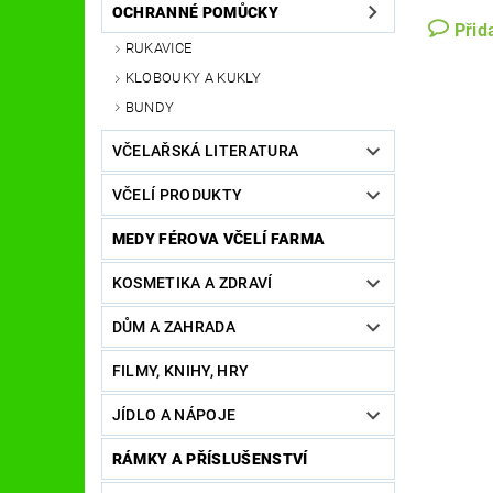
OCHRANNÉ POMŮCKY
Přid
RUKAVICE
KLOBOUKY A KUKLY
BUNDY
VČELAŘSKÁ LITERATURA
VČELÍ PRODUKTY
MEDY FÉROVA VČELÍ FARMA
KOSMETIKA A ZDRAVÍ
DŮM A ZAHRADA
FILMY, KNIHY, HRY
JÍDLO A NÁPOJE
RÁMKY A PŘÍSLUŠENSTVÍ