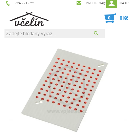
724 771 622
PRODEJNA@ZEVCELINA.CZ
0
0 Kč