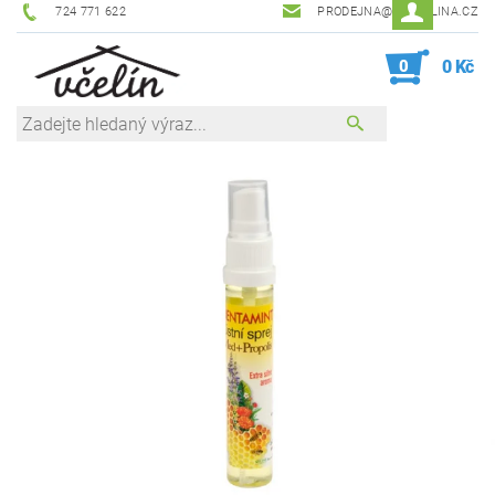
724 771 622
PRODEJNA@ZEVCELINA.CZ
0
0 Kč