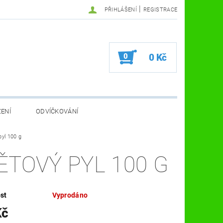
|
PŘIHLÁŠENÍ
REGISTRACE
0
0 Kč
ZENÍ
ODVÍČKOVÁNÍ
VA VČELÍ FARMA
pyl 100 g
KOSMETIKA A ZDRAVÍ
ĚTOVÝ PYL 100 G
VČELAŘSKÉ POMŮCKY
st
Vyprodáno
Kč