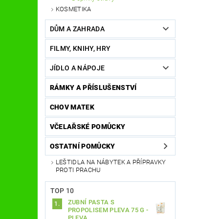
KOSMETIKA
DŮM A ZAHRADA
FILMY, KNIHY, HRY
JÍDLO A NÁPOJE
RÁMKY A PŘÍSLUŠENSTVÍ
CHOV MATEK
VČELAŘSKÉ POMŮCKY
OSTATNÍ POMŮCKY
LEŠTIDLA NA NÁBYTEK A PŘÍPRAVKY
PROTI PRACHU
TOP 10
ZUBNÍ PASTA S
PROPOLISEM PLEVA 75 G -
PLEVA