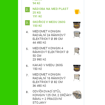
94 Kč
NÁDOBA NA MED PLAST
25 KG
191 Kč
SKOŘICE V MEDU 260G
150 Kč
MEDOMET KONIGIN
RADIÁLNÍ 24 RÁMKOVÝ
ELEKTRICKÝ Ø 89 CM
44 490 Kč
MEDOMET KONIGIN 4
RÁMKOVÝ ELEKTRICKÝ Ø
50 CM
23 990 Kč
KAKAO V MEDU 260G
150 Kč
MEDOMET KONIGIN
RADIÁLNÍ 16 RÁMKOVÝ
ELEKTRICKÝ Ø 82 CM
36 490 Kč
ODVÍČKOVACÍ STŮL
KONIGIN 125 CM, 2 DRŽÁKY
RÁMU + 2 PRACOVNÍ
STOJANY