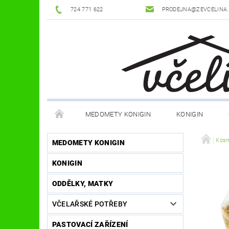
724 771 622
PRODEJNA@ZEVCELINA
MEDOMETY KONIGIN
KONIGIN
POTŘEBY K ÚLŮM
OCHRANNÉ POMŮCKY
Kosm
MEDOMETY KONIGIN
KONIGIN
DŮM A ZAHRADA
FILMY, KNIHY, HRY
JÍ
ODDĚLKY, MATKY
OSTATNÍ POMŮCKY
NOVINKY
NAPIŠTE
VČELAŘSKÉ POTŘEBY
PASTOVACÍ ZAŘÍZENÍ