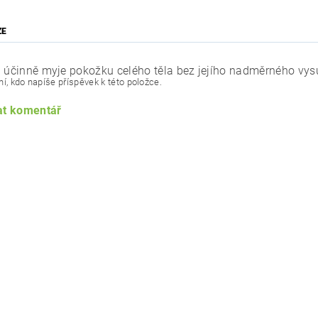
ZE
a účinně myje pokožku celého těla bez jejího nadměrného vy
í, kdo napíše příspěvek k této položce.
at komentář