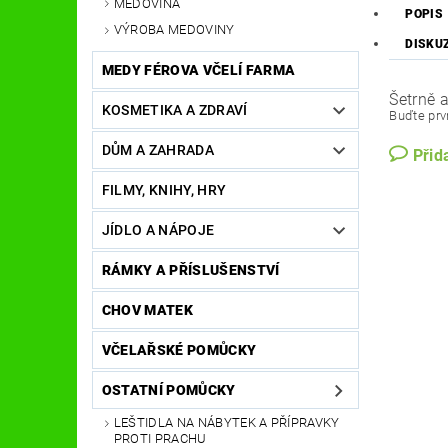
MEDOVINA
POPIS
VÝROBA MEDOVINY
DISKU
MEDY FÉROVA VČELÍ FARMA
Šetrně 
KOSMETIKA A ZDRAVÍ
Buďte prvn
DŮM A ZAHRADA
Přid
FILMY, KNIHY, HRY
JÍDLO A NÁPOJE
RÁMKY A PŘÍSLUŠENSTVÍ
CHOV MATEK
VČELAŘSKÉ POMŮCKY
OSTATNÍ POMŮCKY
LEŠTIDLA NA NÁBYTEK A PŘÍPRAVKY
PROTI PRACHU