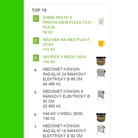
TOP 10
ZUBNÍ PASTA S
PROPOLISEM PLEVA 75 G -
PLEVA
94 Kč
NÁDOBA NA MED PLAST
25 KG
191 Kč
SKOŘICE V MEDU 260G
150 Kč
MEDOMET KONIGIN
RADIÁLNÍ 24 RÁMKOVÝ
ELEKTRICKÝ Ø 89 CM
44 490 Kč
MEDOMET KONIGIN 4
RÁMKOVÝ ELEKTRICKÝ Ø
50 CM
23 990 Kč
KAKAO V MEDU 260G
150 Kč
MEDOMET KONIGIN
RADIÁLNÍ 16 RÁMKOVÝ
ELEKTRICKÝ Ø 82 CM