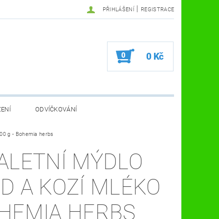
|
PŘIHLÁŠENÍ
REGISTRACE
0
0 Kč
ZENÍ
ODVÍČKOVÁNÍ
00 g - Bohemia herbs
VA VČELÍ FARMA
KOSMETIKA A ZDRAVÍ
ALETNÍ MÝDLO
VČELAŘSKÉ POMŮCKY
D A KOZÍ MLÉKO
HEMIA HERBS