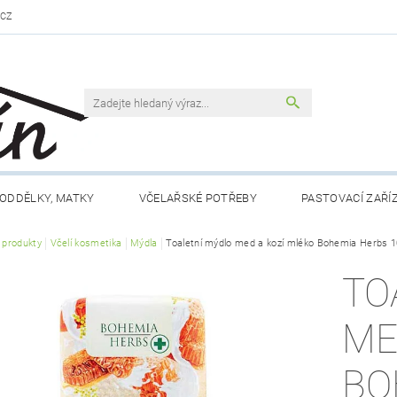
.CZ
ODDĚLKY, MATKY
VČELAŘSKÉ POTŘEBY
PASTOVACÍ ZAŘÍ
í produkty
VČELAŘSKÁ LITERATURA
Včelí kosmetika
Mýdla
Toaletní mýdlo med a kozí mléko Bohemia Herbs 1
VČELÍ PRODUKTY
MEDY FÉRO
TO
DLO A NÁPOJE
RÁMKY A PŘÍSLUŠENSTVÍ
CHOV MATEK
ME
 NÁM
KONTAKTY
OBCHODNÍ PODMÍNKY
BO