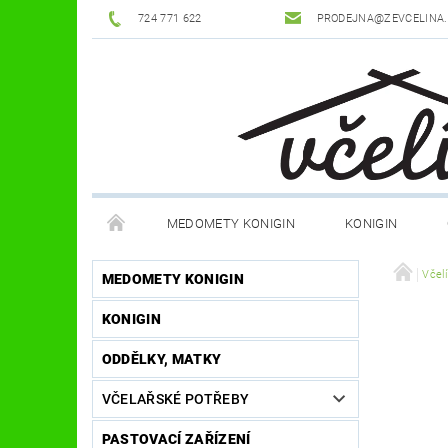
724 771 622
PRODEJNA@ZEVCELINA
MEDOMETY KONIGIN
KONIGIN
POTŘEBY K ÚLŮM
OCHRANNÉ POMŮCKY
Včel
MEDOMETY KONIGIN
KONIGIN
DŮM A ZAHRADA
FILMY, KNIHY, HRY
JÍ
ODDĚLKY, MATKY
OSTATNÍ POMŮCKY
NOVINKY
NAPIŠTE
VČELAŘSKÉ POTŘEBY
PASTOVACÍ ZAŘÍZENÍ