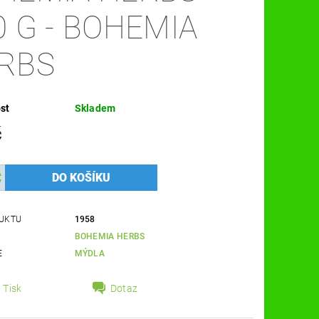
0 G - BOHEMIA
RBS
st
Skladem
č
UKTU
1958
BOHEMIA HERBS
E
MÝDLA
Tisk
Dotaz