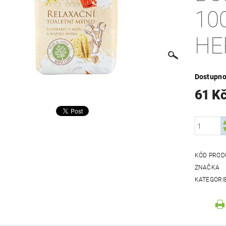
10
HE
Dostupno
61 K
KÓD PROD
ZNAČKA
KATEGORI