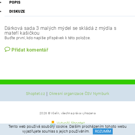
POPIS
DISKUZE
Dárková sada 3 malých mýdel se skládá z mýdla s
mateří kašičkou
Buďte první, kdo napíše příspěvek k této položce.
Přidat komentář
|
Shoptet.cz
Okresní organizace ČSV Nymburk
2026 © Včelín, všechna práva vyhrazena
Vytvořil Shoptet
Tento web používá soubory cookie. Dalším procházením tohoto webu
vyjadřujete souhlas s jejich používáním.
ROZUMÍM