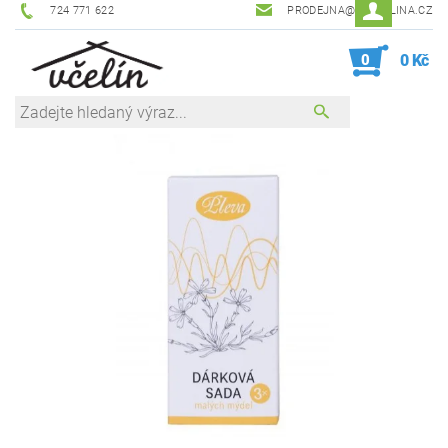
724 771 622
PRODEJNA@ZEVCELINA.CZ
0
0 Kč