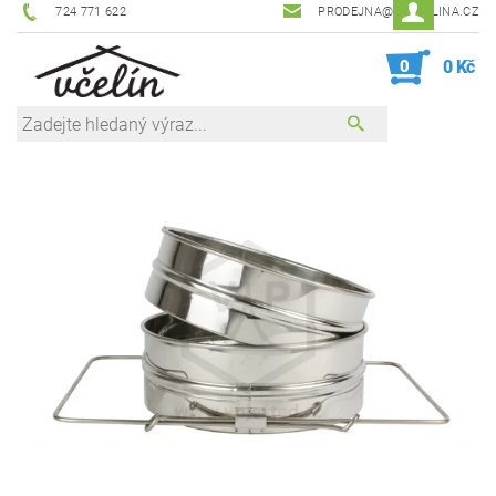
724 771 622
PRODEJNA@ZEVCELINA.CZ
0
0 Kč