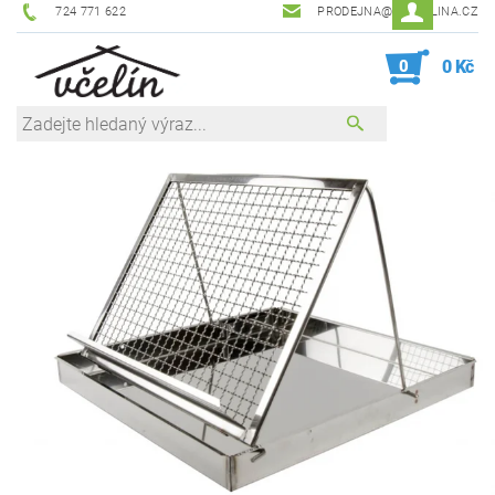
724 771 622
PRODEJNA@ZEVCELINA.CZ
0
0 Kč