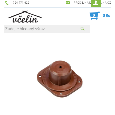
724 771 622
PRODEJNA@ZEVCELINA.CZ
0
0 Kč