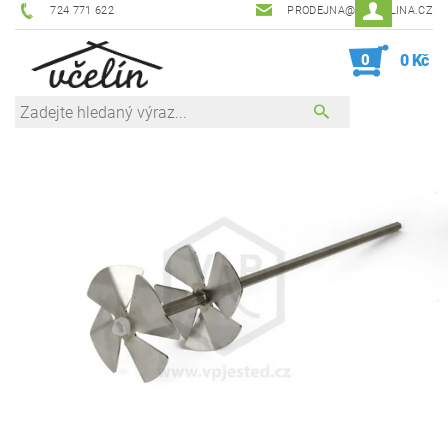
724 771 622
PRODEJNA@ZEVCELINA.CZ
0
0 Kč