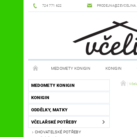
724 771 622
PRODEJNA@ZEVCELINA
MEDOMETY KONIGIN
KONIGIN
POTŘEBY K ÚLŮM
OCHRANNÉ POMŮCKY
Včel
MEDOMETY KONIGIN
KONIGIN
DŮM A ZAHRADA
FILMY, KNIHY, HRY
JÍ
ODDĚLKY, MATKY
OSTATNÍ POMŮCKY
NOVINKY
NAPIŠTE
VČELAŘSKÉ POTŘEBY
CHOVATELSKÉ POTŘEBY