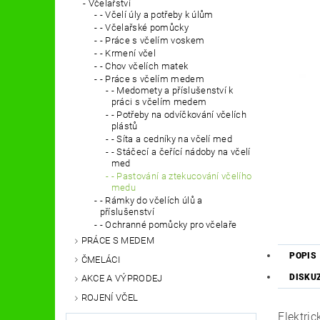
Včelařství
- Včelí úly a potřeby k úlům
- Včelařské pomůcky
- Práce s včelím voskem
- Krmení včel
- Chov včelích matek
- Práce s včelím medem
- Medomety a příslušenství k
práci s včelím medem
- Potřeby na odvíčkování včelích
plástů
- Síta a cedníky na včelí med
- Stáčecí a čeřící nádoby na včelí
med
- Pastování a ztekucování včelího
medu
- Rámky do včelích úlů a
příslušenství
- Ochranné pomůcky pro včelaře
PRÁCE S MEDEM
POPIS
ČMELÁCI
DISKU
AKCE A VÝPRODEJ
ROJENÍ VČEL
Elektri