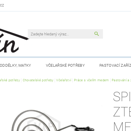
.CZ
ODDĚLKY, MATKY
VČELAŘSKÉ POTŘEBY
PASTOVACÍ ZAŘÍ
ařské potřeby
VČELAŘSKÁ LITERATURA
Chovatelské potřeby
Včelařství
VČELÍ PRODUKTY
Práce s včelím medem
MEDY FÉRO
Pastování a 
SP
DLO A NÁPOJE
RÁMKY A PŘÍSLUŠENSTVÍ
CHOV MATEK
ZT
 NÁM
KONTAKTY
OBCHODNÍ PODMÍNKY
ME