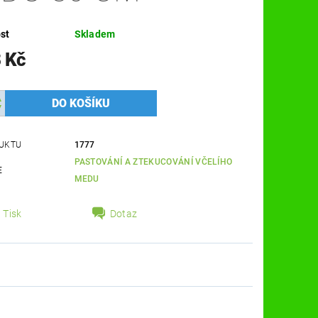
st
Skladem
 Kč
UKTU
1777
PASTOVÁNÍ A ZTEKUCOVÁNÍ VČELÍHO
E
MEDU
Tisk
Dotaz