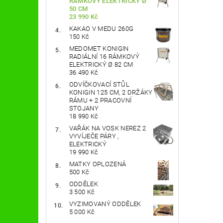
RÁMKOVÝ ELEKTRICKÝ Ø
50 CM
23 990 Kč
KAKAO V MEDU 260G
150 Kč
MEDOMET KONIGIN
RADIÁLNÍ 16 RÁMKOVÝ
ELEKTRICKÝ Ø 82 CM
36 490 Kč
ODVÍČKOVACÍ STŮL
KONIGIN 125 CM, 2 DRŽÁKY
RÁMU + 2 PRACOVNÍ
STOJANY
18 990 Kč
VAŘÁK NA VOSK NEREZ 2
VYVÍJEČE PÁRY ,
ELEKTRICKÝ
19 990 Kč
MATKY OPLOZENÁ
500 Kč
ODDĚLEK
3 500 Kč
VYZIMOVANÝ ODDĚLEK
5 000 Kč