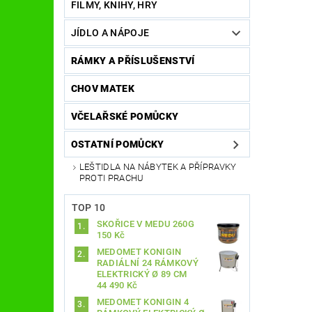
FILMY, KNIHY, HRY
JÍDLO A NÁPOJE
RÁMKY A PŘÍSLUŠENSTVÍ
CHOV MATEK
VČELAŘSKÉ POMŮCKY
OSTATNÍ POMŮCKY
LEŠTIDLA NA NÁBYTEK A PŘÍPRAVKY
PROTI PRACHU
TOP 10
SKOŘICE V MEDU 260G
150 Kč
MEDOMET KONIGIN
RADIÁLNÍ 24 RÁMKOVÝ
ELEKTRICKÝ Ø 89 CM
44 490 Kč
MEDOMET KONIGIN 4