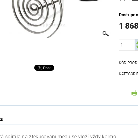
Dostupno
1 868
KÓD PROD
KATEGORI
ZE
cká spirála na ztekucování medu se vloží vždy kolmo