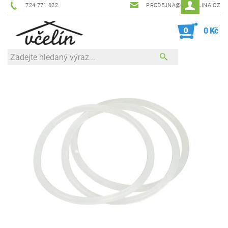
724 771 622
PRODEJNA@ZEVCELINA.CZ
0
0 Kč