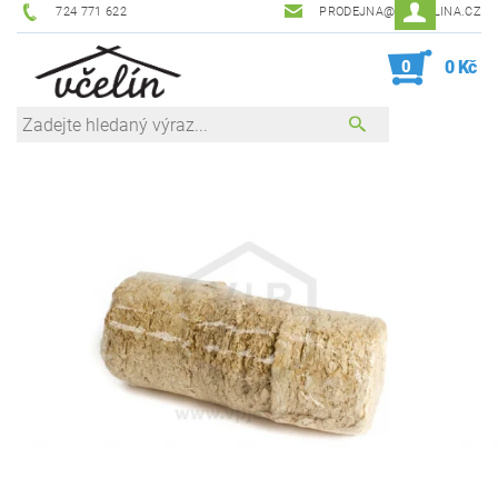
724 771 622
PRODEJNA@ZEVCELINA.CZ
0
0 Kč