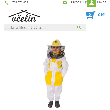
724 771 622
PRODEJNA@ZEVCELINA.CZ
0
0 Kč