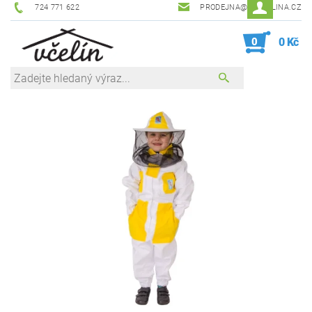
724 771 622
PRODEJNA@ZEVCELINA.CZ
0
0 Kč