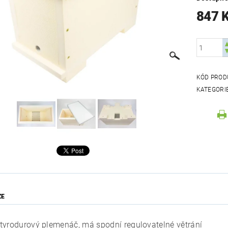
847 
KÓD PROD
KATEGORI
ZE
tyrodurový plemenáč, má spodní regulovatelné větrání