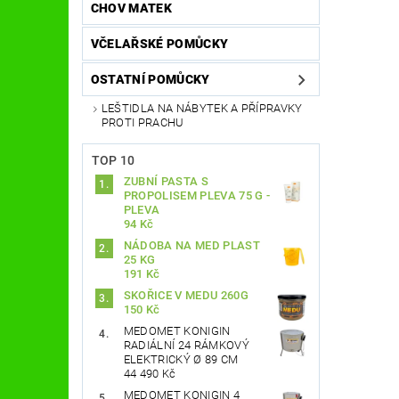
CHOV MATEK
VČELAŘSKÉ POMŮCKY
OSTATNÍ POMŮCKY
LEŠTIDLA NA NÁBYTEK A PŘÍPRAVKY
PROTI PRACHU
TOP 10
ZUBNÍ PASTA S
PROPOLISEM PLEVA 75 G -
PLEVA
94 Kč
NÁDOBA NA MED PLAST
25 KG
191 Kč
SKOŘICE V MEDU 260G
150 Kč
MEDOMET KONIGIN
RADIÁLNÍ 24 RÁMKOVÝ
ELEKTRICKÝ Ø 89 CM
44 490 Kč
MEDOMET KONIGIN 4