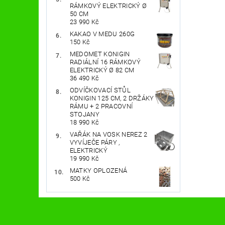
RÁMKOVÝ ELEKTRICKÝ Ø
50 CM
23 990 Kč
KAKAO V MEDU 260G
150 Kč
MEDOMET KONIGIN
RADIÁLNÍ 16 RÁMKOVÝ
ELEKTRICKÝ Ø 82 CM
36 490 Kč
ODVÍČKOVACÍ STŮL
KONIGIN 125 CM, 2 DRŽÁKY
RÁMU + 2 PRACOVNÍ
STOJANY
18 990 Kč
VAŘÁK NA VOSK NEREZ 2
VYVÍJEČE PÁRY ,
ELEKTRICKÝ
19 990 Kč
MATKY OPLOZENÁ
500 Kč