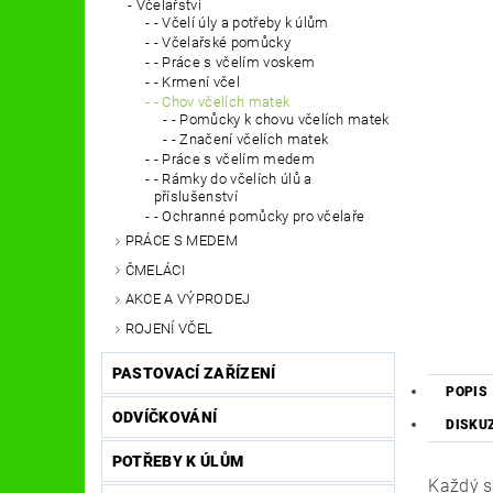
Včelařství
- Včelí úly a potřeby k úlům
- Včelařské pomůcky
- Práce s včelím voskem
- Krmení včel
- Chov včelích matek
- Pomůcky k chovu včelích matek
- Značení včelích matek
- Práce s včelím medem
- Rámky do včelích úlů a
příslušenství
- Ochranné pomůcky pro včelaře
PRÁCE S MEDEM
ČMELÁCI
AKCE A VÝPRODEJ
ROJENÍ VČEL
PASTOVACÍ ZAŘÍZENÍ
POPIS
ODVÍČKOVÁNÍ
DISKU
POTŘEBY K ÚLŮM
Každý s