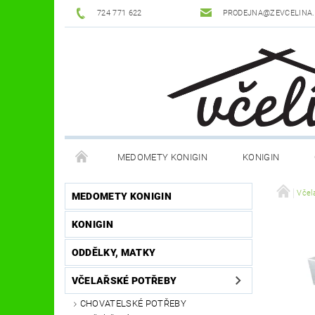
724 771 622
PRODEJNA@ZEVCELINA
MEDOMETY KONIGIN
KONIGIN
POTŘEBY K ÚLŮM
OCHRANNÉ POMŮCKY
Včel
MEDOMETY KONIGIN
KONIGIN
DŮM A ZAHRADA
FILMY, KNIHY, HRY
JÍ
ODDĚLKY, MATKY
OSTATNÍ POMŮCKY
NOVINKY
NAPIŠTE
VČELAŘSKÉ POTŘEBY
CHOVATELSKÉ POTŘEBY