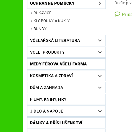
Buďte prvn
OCHRANNÉ POMŮCKY
RUKAVICE
Přid
KLOBOUKY A KUKLY
BUNDY
VČELAŘSKÁ LITERATURA
VČELÍ PRODUKTY
MEDY FÉROVA VČELÍ FARMA
KOSMETIKA A ZDRAVÍ
DŮM A ZAHRADA
FILMY, KNIHY, HRY
JÍDLO A NÁPOJE
RÁMKY A PŘÍSLUŠENSTVÍ