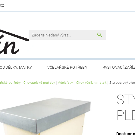
.CZ
ODDĚLKY, MATKY
VČELAŘSKÉ POTŘEBY
PASTOVACÍ ZAŘÍ
ařské potřeby
VČELAŘSKÁ LITERATURA
Chovatelské potřeby
Včelařství
VČELÍ PRODUKTY
Chov včelích matek
Styrodurový pl
MEDY FÉRO
ST
DLO A NÁPOJE
RÁMKY A PŘÍSLUŠENSTVÍ
CHOV MATEK
PL
 NÁM
KONTAKTY
OBCHODNÍ PODMÍNKY
Dostupno