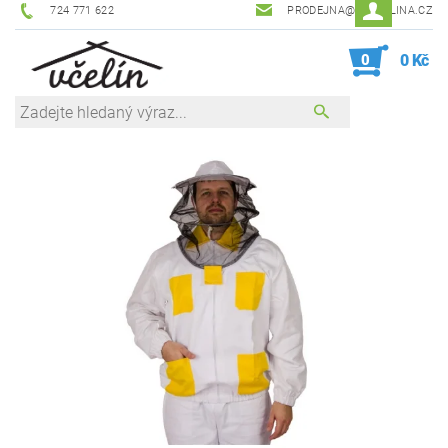
724 771 622
PRODEJNA@ZEVCELINA.CZ
0
0 Kč