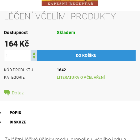
LÉČENÍ VČELÍMI PRODUKTY
Dostupnost
Skladem
164 Kč
KÓD PRODUKTU
1642
KATEGORIE
LITERATURA O VČELAŘENÍ
Dotaz
POPIS
DISKUZE
Zvláštní léčivé účinky medu, propolisu, včelího jedu a