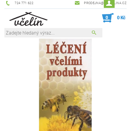
724 771 622
PRODEJNA@ZEVCELINA.CZ
0
0 Kč