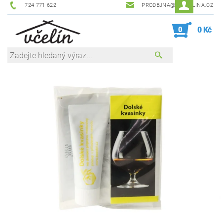
724 771 622
PRODEJNA@ZEVCELINA.CZ
0
0 Kč