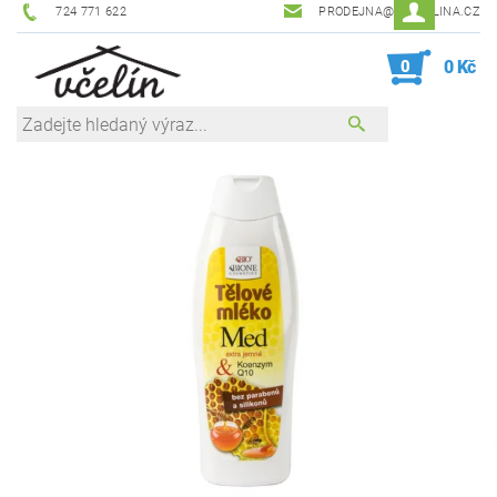
724 771 622
PRODEJNA@ZEVCELINA.CZ
0
0 Kč