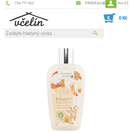
724 771 622
PRODEJNA@ZEVCELINA.CZ
0
0 Kč