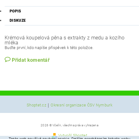
POPIS
DISKUZE
Krémová koupelová pěna s extrakty z medu a kozího
mléka
Buďte první, kdo napíše příspěvek k této položce.
Přidat komentář
|
Shoptet.cz
Okresní organizace ČSV Nymburk
2026 © Včelín, všechna práva vyhrazena
Vytvořil Shoptet
Tento web používá soubory cookie. Dalším procházením tohoto webu