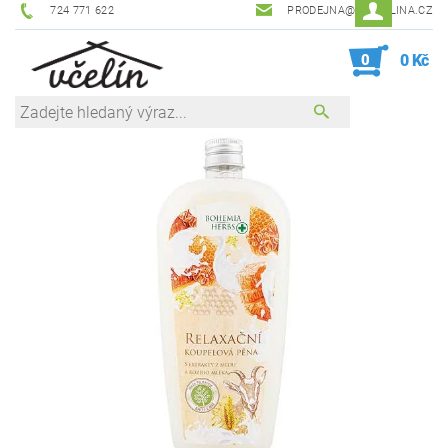
724 771 622
PRODEJNA@ZEVCELINA.CZ
0
0 Kč